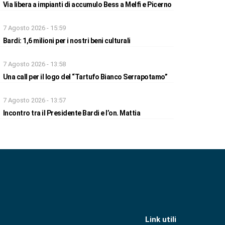
Via libera a impianti di accumulo Bess a Melfi e Picerno
7 Agosto 2026 - 15:59
Bardi: 1,6 milioni per i nostri beni culturali
7 Agosto 2026 - 13:58
Una call per il logo del “Tartufo Bianco Serrapotamo”
7 Agosto 2026 - 13:57
Incontro tra il Presidente Bardi e l’on. Mattia
Link utili