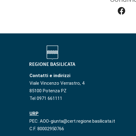
Contatti e indirizzi
Viale Vincenzo Verrastro, 4
85100 Potenza PZ
Tel 0971 661111
URP
PEC: AOO-giunta@cert.regione.basilicata.it
C.F. 80002950766