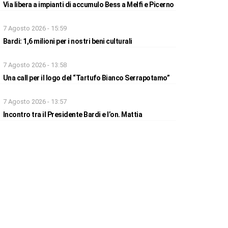
Via libera a impianti di accumulo Bess a Melfi e Picerno
7 Agosto 2026 - 15:59
Bardi: 1,6 milioni per i nostri beni culturali
7 Agosto 2026 - 13:58
Una call per il logo del “Tartufo Bianco Serrapotamo”
7 Agosto 2026 - 13:57
Incontro tra il Presidente Bardi e l’on. Mattia