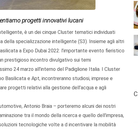
sentiamo progetti innovativi lucani
telligente, è un dei cinque Cluster tematici individuati
 della specializzazione intelligente (S3). Insieme agli altri
asilicata a Expo Dubai 2022: l’importante evento fieristico
 un prestigioso incontro divulgativo sui temi
rossimo 24 marzo all’interno del Padiglione Italia. I Cluster
po Basilicata e Apt, incontreranno studiosi, imprese e
re progetti relativi alla gestione dell’acqua e agli
C
Automotive, Antonio Braia – porteremo alcuni dei nostri
aminazione tra il mondo della ricerca e quello dell’impresa,
oluzioni tecnologiche volte a d incentivare la mobilità