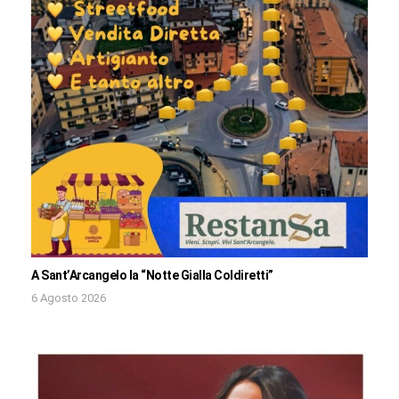
A Sant’Arcangelo la “Notte Gialla Coldiretti”
6 Agosto 2026