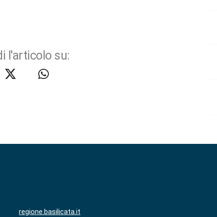
i l'articolo su:
regione.basilicata.it