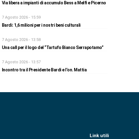
Via libera a impianti di accumulo Bess a Melfi e Picerno
7 Agosto 2026 - 15:59
Bardi: 1,6 milioni per i nostri beni culturali
7 Agosto 2026 - 13:58
Una call per il logo del “Tartufo Bianco Serrapotamo”
7 Agosto 2026 - 13:57
Incontro tra il Presidente Bardi e l’on. Mattia
Link utili