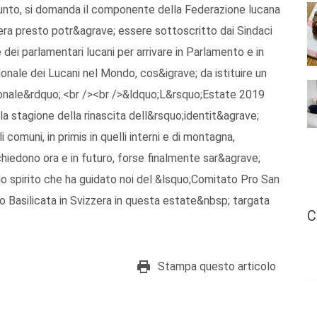
iunto, si domanda il componente della Federazione lucana
era presto potr&agrave; essere sottoscritto dai Sindaci
ei parlamentari lucani per arrivare in Parlamento e in
nale dei Lucani nel Mondo, cos&igrave; da istituire un
ionale&rdquo;.<br /><br />&ldquo;L&rsquo;Estate 2019
 stagione della rinascita dell&rsquo;identit&agrave;
li comuni, in primis in quelli interni e di montagna,
chiedono ora e in futuro, forse finalmente sar&agrave;
o spirito che ha guidato noi del &lsquo;Comitato Pro San
 Basilicata in Svizzera in questa estate&nbsp; targata
C
Stampa questo articolo