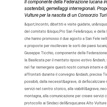
Il componente della Federazione lucana in
sostenibili, gemellaggi interregionali. Prop
Vulture per la nascita di un Consorzio Turis
&quot;Incontri, dibattiti e visite guidate, un&rsq
del comitato &lsquo;Pro San Fele&rsquo; e della Fe
che hanno promosso il due agosto a San Fele nell
e proposte per risollevare le sorti dei paesi lucan
Giuseppe Ticchio, componente della Federazione 
la Basilicata per il meritato riposo estivo &ndash
nel far riemergere questi nostri comuni interni e 
affrontati durante il convegno &ndash; precisa Ticc
possibili, dalla necessit&agrave; di defiscalizzare 
servizi nel centro storico, alla viabilit&agrave; nec
montagna, alla comunicazione per creare servizi ch
protocollo ai Sindaci dell&rsquo;area Alto Vulture 