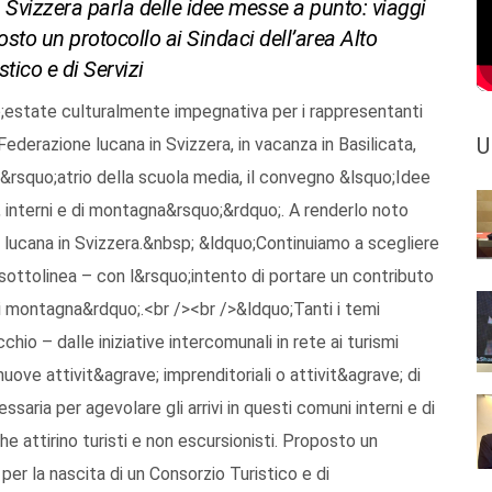
 Svizzera parla delle idee messe a punto: viaggi
osto un protocollo ai Sindaci dell’area Alto
tico e di Servizi
uo;estate culturalmente impegnativa per i rappresentanti
U
derazione lucana in Svizzera, in vacanza in Basilicata,
&rsquo;atrio della scuola media, il convegno &lsquo;Idee
i, interni e di montagna&rsquo;&rdquo;. A renderlo noto
lucana in Svizzera.&nbsp; &ldquo;Continuiamo a scegliere
; sottolinea – con l&rsquo;intento di portare un contributo
di montagna&rdquo;.<br /><br />&ldquo;Tanti i temi
hio – dalle iniziative intercomunali in rete ai turismi
nuove attivit&agrave; imprenditoriali o attivit&agrave; di
essaria per agevolare gli arrivi in questi comuni interni e di
e attirino turisti e non escursionisti. Proposto un
per la nascita di un Consorzio Turistico e di