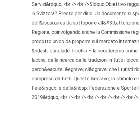
Servizi&rdquo;.<br /><br />&ldquo;Obiettivo ragg
in Svizzera? Presto per dirlo. Un documento si sp
dell&rsquo;area da sottoporre all&#39;attenzione d
Regione, coinvolgendo anche la Commissione regio
prodotto unico da proporre sul mercato internaz
&ndash; conclude Ticchio – la ricorderemo come la
lucana, della ricerca delle tradizioni in tutti i picco
perch&eacute; &egrave; ci&ograve; che i turisti ri
compreso da tutti. Questo &egrave; lo stimolo e l
Fele&rsquo; e della&nbsp; Federazione e Sportello
2019&rdquo;.<br /><br /><br /><br /><br /><br />