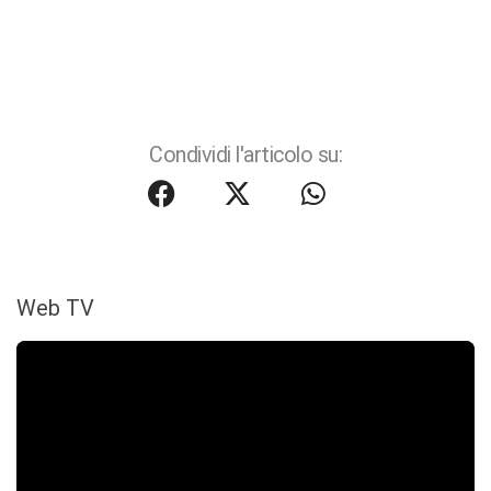
Condividi l'articolo su:
Web TV