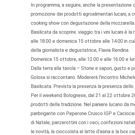
In programma, a seguire, anche la presentazione de
promozione dei prodotti agroalimentari lucani, a c
cooking show con degustazione della mozzarella.
Basilicata da scoprire: viaggio tra i vini lucani 
alle 18.00 e domenica 15 ottobre alle 14.00 in cui 
della giornalista e degustatrice, Flavia Rendina.
Domenica 15 ottobre, alle 12.00 e alle 16.00 e lu
Dalla terra alla tavola – Storie e sapori, gusto e pa
Golosa si raccontano. Modererà l'incontro Michel
Basilicata. Prevista la presenza la presenza dello
Per il weekend Bolognese, dal 21 al 22 ottobre 2023
prodotti della tradizione. Nel paniere lucano da m
panbrigante con Peperone Crusco IGP e Caciocava
di Natale, panzerottini con i ceci, confezioni natal
le novità, la cioccolata al latte d’asina e la box c