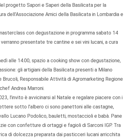
l progetto Sapori e Saperi della Basilicata per la
ura dell’Associazione Amici della Basilicata in Lombardia e
è la masterclass con degustazione in programma sabato 14
verranno presentate tre cantine e sei vini lucani, a cura
nedì alle 14.00, spazio a cooking show con degustazione,
ssione: gli artigiani della Basilicata presenti a Milano
e Brucoli, Responsabile Attività di Agromarketing Regione
 chef Andrea Marroni.
, l’invito è avvicinarsi al Natale e regalare piacere con i
ettere sotto l’albero ci sono panettoni alle castagne,
llo Lucano Podolico, bauletti, mostaccioli e babà. Pane
izie con confetture di ortaggi e fagioli di Sarconi IGP. Tra
arica di dolcezza preparata dai pasticceri lucani arricchita