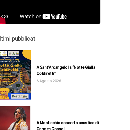
ltimi pubblicati
A Sant’Arcangelo la “Notte Gialla
Coldiretti”
6 Agosto 2026
A Monticchio concerto acustico di
Carmen Consoli