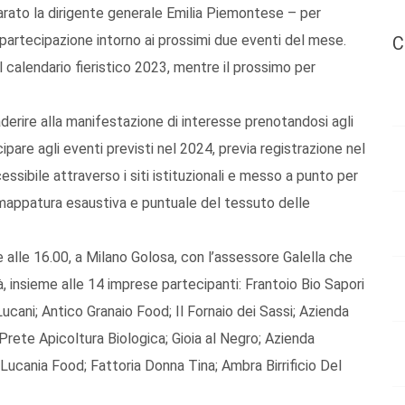
iarato la dirigente generale Emilia Piemontese – per
e partecipazione intorno ai prossimi due eventi del mese.
C
 calendario fieristico 2023, mentre il prossimo per
aderire alla manifestazione di interesse prenotandosi agli
pare agli eventi previsti nel 2024, previa registrazione nel
ssibile attraverso i siti istituzionali e messo a punto per
mappatura esaustiva e puntuale del tessuto delle
alle 16.00, a Milano Golosa, con l’assessore Galella che
à, insieme alle 14 imprese partecipanti: Frantoio Bio Sapori
ucani; Antico Granaio Food; Il Fornaio dei Sassi; Azienda
Prete Apicoltura Biologica; Gioia al Negro; Azienda
 Lucania Food; Fattoria Donna Tina; Ambra Birrificio Del