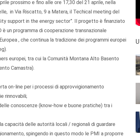
prile prossimo e fino alle ore 17,30 del 21 aprile, nella
le, in Via Riscatto, 9 a Matera, il Techical meeting del
y support in the energy sector”. Il progetto è finanziato
D è un programma di cooperazione transnazionale
e Europea , che continua la tradizione dei programmi europei
U
eg).
ners europei, tra cui la Comunità Montana Alto Basento
ento Camastra).
erta on-line per i processi di approvvigionamento
e rinnovabili;
 delle conoscenze (know-how e buone pratiche) tra i
 capacità delle autorità locali / regionali di guardare
igionamento, spingendo in questo modo le PMI a proporre