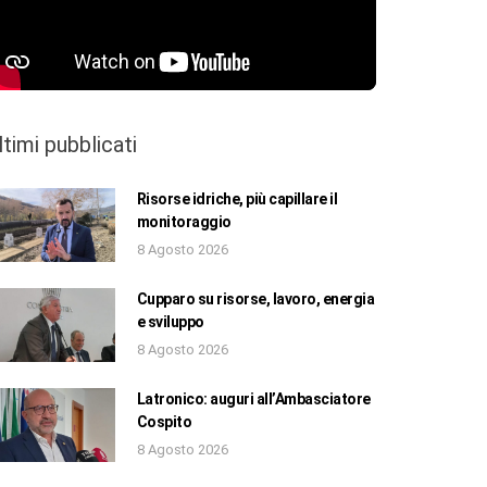
ltimi pubblicati
Risorse idriche, più capillare il
monitoraggio
8 Agosto 2026
Cupparo su risorse, lavoro, energia
e sviluppo
8 Agosto 2026
Latronico: auguri all’Ambasciatore
Cospito
8 Agosto 2026