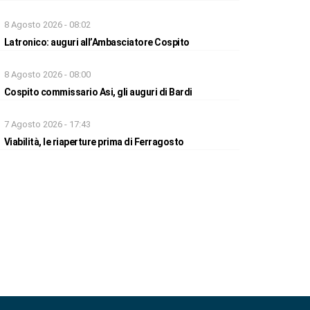
8 Agosto 2026 - 08:02
Latronico: auguri all’Ambasciatore Cospito
8 Agosto 2026 - 08:00
Cospito commissario Asi, gli auguri di Bardi
7 Agosto 2026 - 17:43
Viabilità, le riaperture prima di Ferragosto