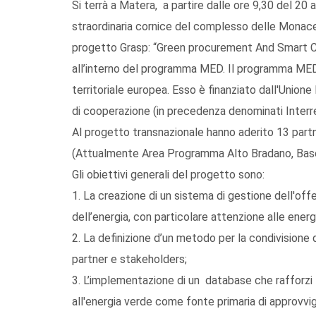
Si terrà a Matera, a partire dalle ore 9,30 del 20 a
straordinaria cornice del complesso delle Monacel
progetto Grasp: “Green procurement And Smart Cit
all’interno del programma MED. Il programma ME
territoriale europea. Esso è finanziato dall'Union
di cooperazione (in precedenza denominati Interr
Al progetto transnazionale hanno aderito 13 part
(Attualmente Area Programma Alto Bradano, Bas
Gli obiettivi generali del progetto sono:
1. La creazione di un sistema di gestione dell'off
dell’energia, con particolare attenzione alle energi
2. La definizione d’un metodo per la condivisione
partner e stakeholders;
3. L’implementazione di un database che rafforzi la
all'energia verde come fonte primaria di approvv