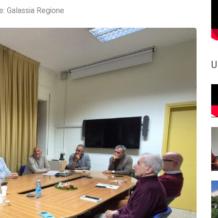
e:
Galassia Regione
U