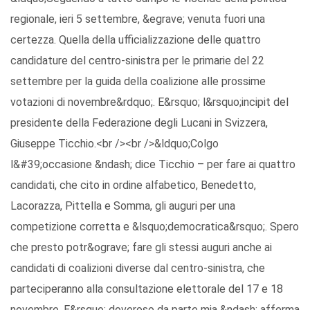
regionale, ieri 5 settembre, &egrave; venuta fuori una
certezza. Quella della ufficializzazione delle quattro
candidature del centro-sinistra per le primarie del 22
settembre per la guida della coalizione alle prossime
votazioni di novembre&rdquo;. E&rsquo; l&rsquo;incipit del
presidente della Federazione degli Lucani in Svizzera,
Giuseppe Ticchio.<br /><br />&ldquo;Colgo
l&#39;occasione &ndash; dice Ticchio – per fare ai quattro
candidati, che cito in ordine alfabetico, Benedetto,
Lacorazza, Pittella e Somma, gli auguri per una
competizione corretta e &lsquo;democratica&rsquo;. Spero
che presto potr&ograve; fare gli stessi auguri anche ai
candidati di coalizioni diverse dal centro-sinistra, che
parteciperanno alla consultazione elettorale del 17 e 18
novembre. E&rsquo; doveroso da parte mia &ndash; afferma