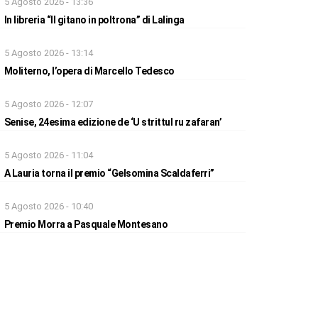
5 Agosto 2026 - 13:36
In libreria “Il gitano in poltrona” di Lalinga
5 Agosto 2026 - 13:14
Moliterno, l’opera di Marcello Tedesco
5 Agosto 2026 - 12:07
Senise, 24esima edizione de ‘U strittul ru zafaran’
5 Agosto 2026 - 11:04
A Lauria torna il premio “Gelsomina Scaldaferri”
5 Agosto 2026 - 10:40
Premio Morra a Pasquale Montesano