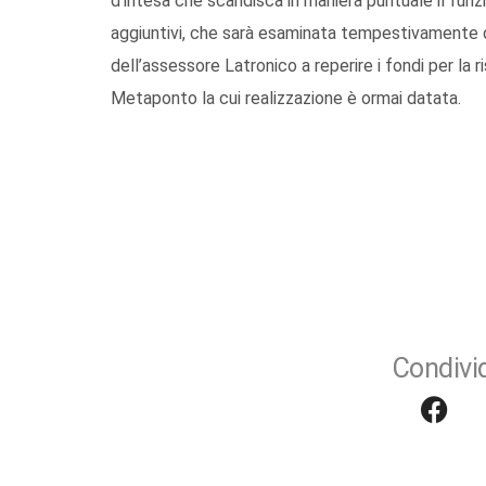
d’intesa che scandisca in maniera puntuale il fun
aggiuntivi, che sarà esaminata tempestivamente 
dell’assessore Latronico a reperire i fondi per la 
Metaponto la cui realizzazione è ormai datata.
Condivid