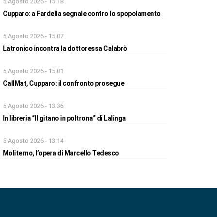
5 Agosto 2026 - 15:18
Cupparo: a Fardella segnale contro lo spopolamento
5 Agosto 2026 - 15:07
Latronico incontra la dottoressa Calabrò
5 Agosto 2026 - 15:01
CallMat, Cupparo: il confronto prosegue
5 Agosto 2026 - 13:36
In libreria “Il gitano in poltrona” di Lalinga
5 Agosto 2026 - 13:14
Moliterno, l’opera di Marcello Tedesco