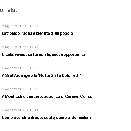
orrelati
6 Agosto 2026 - 18:27
Latronico: radici e identità di un popolo
6 Agosto 2026 - 17:43
Cicala: vivaistica forestale, nuova opportunità
6 Agosto 2026 - 16:25
A Sant’Arcangelo la “Notte Gialla Coldiretti”
6 Agosto 2026 - 16:20
A Monticchio concerto acustico di Carmen Consoli
6 Agosto 2026 - 16:11
Compravendita di auto usate, uomo ai domiciliari