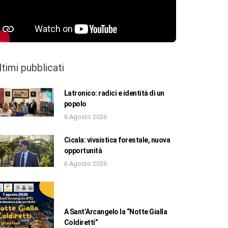
ltimi pubblicati
Latronico: radici e identità di un
popolo
6 Agosto 2026
Cicala: vivaistica forestale, nuova
opportunità
6 Agosto 2026
A Sant’Arcangelo la “Notte Gialla
Coldiretti”