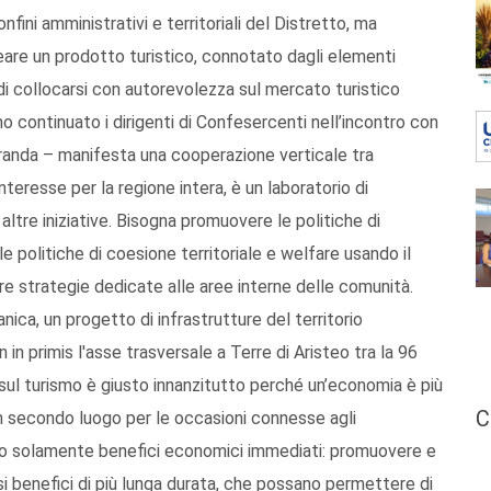
ini amministrativi e territoriali del Distretto, ma
 creare un prodotto turistico, connotato dagli elementi
do di collocarsi con autorevolezza sul mercato turistico
 continuato i dirigenti di Confesercenti nell’incontro con
randa – manifesta una cooperazione verticale tra
nteresse per la regione intera, è un laboratorio di
tre iniziative. Bisogna promuovere le politiche di
le politiche di coesione territoriale e welfare usando il
uare strategie dedicate alle aree interne delle comunità.
nica, un progetto di infrastrutture del territorio
n in primis l'asse trasversale a Terre di Aristeo tra la 96
 sul turismo è giusto innanzitutto perché un’economia è più
C
, in secondo luogo per le occasioni connesse agli
ano solamente benefici economici immediati: promuovere e
tirsi benefici di più lunga durata, che possano permettere di