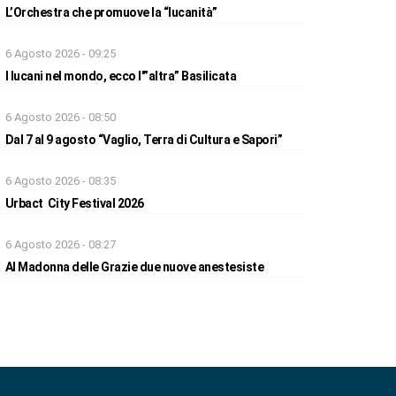
L’Orchestra che promuove la “lucanità”
6 Agosto 2026 - 09:25
I lucani nel mondo, ecco l'”altra” Basilicata
6 Agosto 2026 - 08:50
Dal 7 al 9 agosto “Vaglio, Terra di Cultura e Sapori”
6 Agosto 2026 - 08:35
Urbact City Festival 2026
6 Agosto 2026 - 08:27
Al Madonna delle Grazie due nuove anestesiste