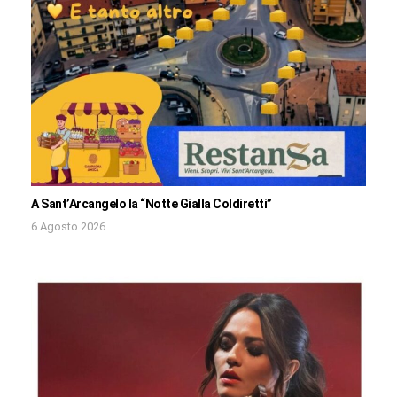
A Sant’Arcangelo la “Notte Gialla Coldiretti”
6 Agosto 2026