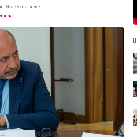
ie:
Giunta regionale
ersona
U