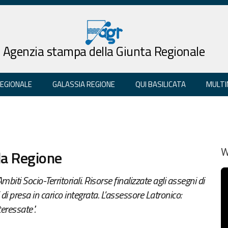
Agenzia stampa della Giunta Regionale
REGIONALE
GALASSIA REGIONE
QUI BASILICATA
MULTI
lla Regione
W
mbiti Socio-Territoriali. Risorse finalizzate agli assegni di
di presa in carico integrata. L'assessore Latronico:
teressate".