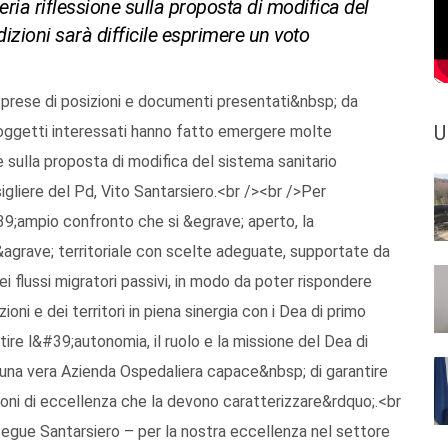
ria riflessione sulla proposta di modifica del
izioni sarà difficile esprimere un voto
se prese di posizioni e documenti presentati&nbsp; da
U
 soggetti interessati hanno fatto emergere molte
ne sulla proposta di modifica del sistema sanitario
igliere del Pd, Vito Santarsiero.<br /><br />Per
;ampio confronto che si &egrave; aperto, la
t&agrave; territoriale con scelte adeguate, supportate da
i flussi migratori passivi, in modo da poter rispondere
i e dei territori in piena sinergia con i Dea di primo
ire l&#39;autonomia, il ruolo e la missione del Dea di
lo una vera Azienda Ospedaliera capace&nbsp; di garantire
azioni di eccellenza che la devono caratterizzare&rdquo;.<br
segue Santarsiero – per la nostra eccellenza nel settore