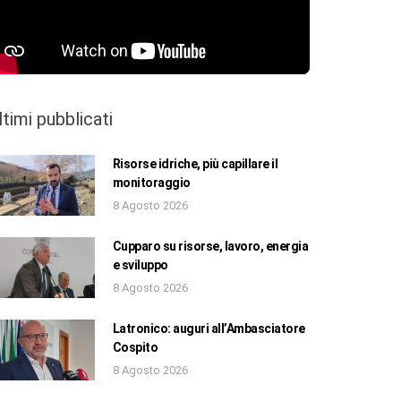
ltimi pubblicati
Risorse idriche, più capillare il
monitoraggio
8 Agosto 2026
Cupparo su risorse, lavoro, energia
e sviluppo
8 Agosto 2026
Latronico: auguri all’Ambasciatore
Cospito
8 Agosto 2026