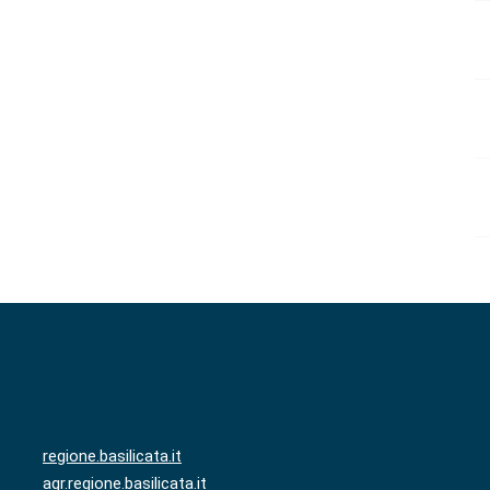
regione.basilicata.it
agr.regione.basilicata.it