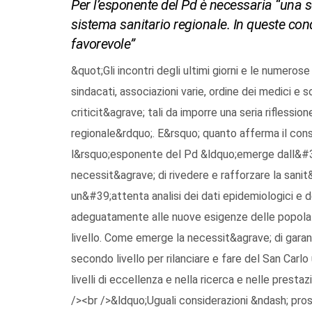
Per l’esponente del Pd è necessaria “una se
sistema sanitario regionale. In queste cond
favorevole”
&quot;Gli incontri degli ultimi giorni e le numero
sindacati, associazioni varie, ordine dei medici e
criticit&agrave; tali da imporre una seria riflessio
regionale&rdquo;. E&rsquo; quanto afferma il cons
l&rsquo;esponente del Pd &ldquo;emerge dall&#39
necessit&agrave; di rivedere e rafforzare la sani
un&#39;attenta analisi dei dati epidemiologici e de
adeguatamente alle nuove esigenze delle popolazion
livello. Come emerge la necessit&agrave; di garant
secondo livello per rilanciare e fare del San Car
livelli di eccellenza e nella ricerca e nelle prest
/><br />&ldquo;Uguali considerazioni &ndash; pro