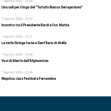
7 Agosto 2026 - 13:58
Una call per il logo del “Tartufo Bianco Serrapotamo”
7 Agosto 2026 - 13:57
Incontro tra il Presidente Bardi e l’on. Mattia
7 Agosto 2026 - 13:11
La ninfa Siringa torna a Sant’Ilario di Atella
7 Agosto 2026 - 13:06
Voci di libertà dall’Afghanistan
7 Agosto 2026 - 12:49
Majatica Jazz Festival a Ferrandina