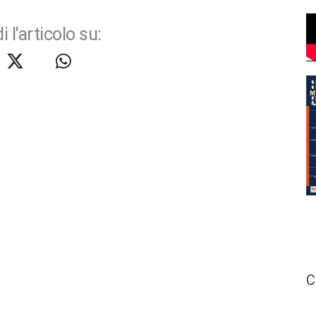
i l'articolo su:
C