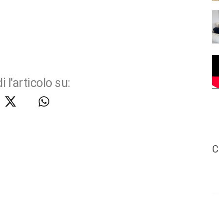
i l'articolo su:
C