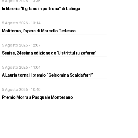
5 Agosto 2026 - 13:36
In libreria “Il gitano in poltrona” di Lalinga
5 Agosto 2026 - 13:14
Moliterno, l’opera di Marcello Tedesco
5 Agosto 2026 - 12:07
Senise, 24esima edizione de ‘U strittul ru zafaran’
5 Agosto 2026 - 11:04
A Lauria torna il premio “Gelsomina Scaldaferri”
5 Agosto 2026 - 10:40
Premio Morra a Pasquale Montesano