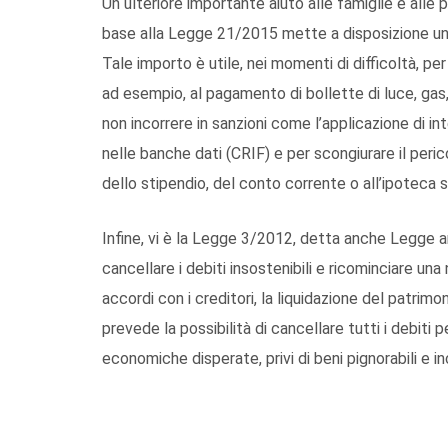
Un ulteriore importante aiuto alle famiglie e alle
base alla Legge 21/2015 mette a disposizione un 
Tale importo è utile, nei momenti di difficoltà, per e
ad esempio, al pagamento di bollette di luce, gas, f
non incorrere in sanzioni come l’applicazione di i
nelle banche dati (CRIF) e per scongiurare il peri
dello stipendio, del conto corrente o all’ipoteca s
Infine, vi è la Legge 3/2012, detta anche Legge an
cancellare i debiti insostenibili e ricominciare una
accordi con i creditori, la liquidazione del patri
prevede la possibilità di cancellare tutti i debiti 
economiche disperate, privi di beni pignorabili e inca