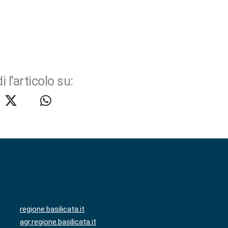
i l'articolo su:
regione.basilicata.it
agr.regione.basilicata.it