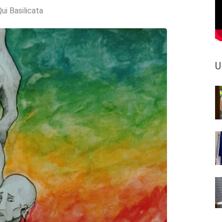
ui Basilicata
U