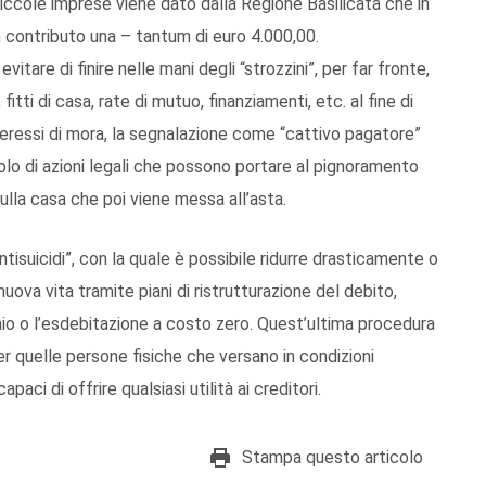
 piccole imprese viene dato dalla Regione Basilicata che in
contributo una – tantum di euro 4.000,00.
vitare di finire nelle mani degli “strozzini”, per far fronte,
itti di casa, rate di mutuo, finanziamenti, etc. al fine di
nteressi di mora, la segnalazione come “cattivo pagatore”
colo di azioni legali che possono portare al pignoramento
ulla casa che poi viene messa all’asta.
tisuicidi”, con la quale è possibile ridurre drasticamente o
 nuova vita tramite piani di ristrutturazione del debito,
monio o l’esdebitazione a costo zero. Quest’ultima procedura
per quelle persone fisiche che versano in condizioni
paci di offrire qualsiasi utilità ai creditori.
Stampa questo articolo