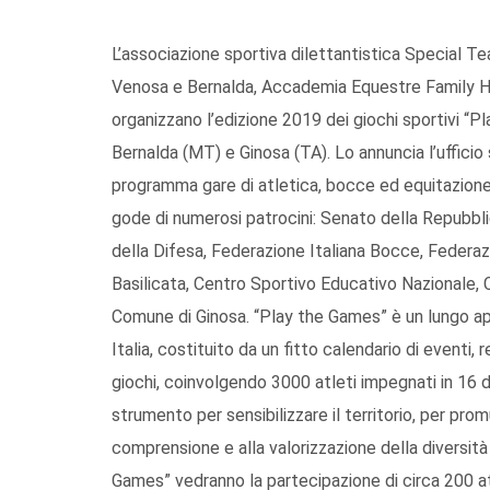
L’associazione sportiva dilettantistica Special Team
Venosa e Bernalda, Accademia Equestre Family Ho
organizzano l’edizione 2019 dei giochi sportivi “P
Bernalda (MT) e Ginosa (TA). Lo annuncia l’ufficio
programma gare di atletica, bocce ed equitazione r
gode di numerosi patrocini: Senato della Repubbli
della Difesa, Federazione Italiana Bocce, Federaz
Basilicata, Centro Sportivo Educativo Nazionale, 
Comune di Ginosa. “Play the Games” è un lungo 
Italia, costituito da un fitto calendario di eventi, r
giochi, coinvolgendo 3000 atleti impegnati in 16 d
strumento per sensibilizzare il territorio, per pro
comprensione e alla valorizzazione della diversità 
Games” vedranno la partecipazione di circa 200 atl