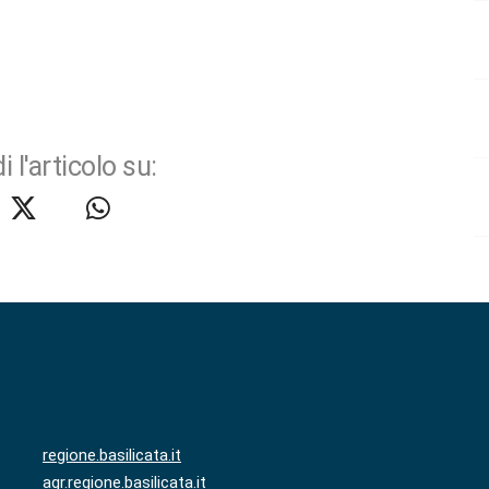
i l'articolo su:
regione.basilicata.it
agr.regione.basilicata.it