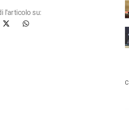
i l'articolo su:
C