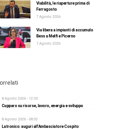
Viabilità, le riaperture prima di
Ferragosto
7 Agosto 2026
Via libera a impianti di accumulo
Bess a Melfi e Picerno
7 Agosto 2026
orrelati
8 Agosto 2026 - 12:30
Cupparo su risorse, lavoro, energia e sviluppo
8 Agosto 2026 - 08:02
Latronico: auguri all’Ambasciatore Cospito