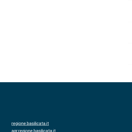
regione.basilicata.it
agr.regione.basilicata.it