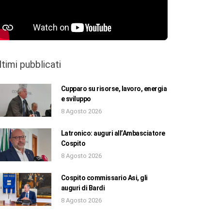
ltimi pubblicati
Cupparo su risorse, lavoro, energia
e sviluppo
8 Agosto 2026
Latronico: auguri all’Ambasciatore
Cospito
8 Agosto 2026
Cospito commissario Asi, gli
auguri di Bardi
8 Agosto 2026