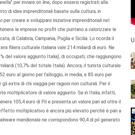
la” per inviare on line, dopo essersi registrati alla
to di idee imprenditoriali basate sulla cultura, in
 per creare e sviluppare iniziative imprenditoriali nel
stenere le imprese no profit che puntano a valorizzare le
icata, di Calabria, Campania, Puglia e Sicilia. Lo ricorda il
U
ra filiera culturale italiana vale 214 miliardi di euro. Ne
3% del valore aggiunto Italia), di occupati, che raggiungono
miliardi (10,7% del totale Italia). Ancora, il turista culturale
2 euro al giorno per l’alloggio, in media, e 85 euro per
li extra di chi viaggia per ragioni non culturali. Per il
e moltiplicatore di valore aggiunto. Se in Italia, infatti,
enera 105,4 euro di Pil e presenta un valore pari ad oltre il
’effetto moltiplicativo è ancora più elevato perché è pari a
l balneare meridionale ne corrispondono 90,4 di pil generato