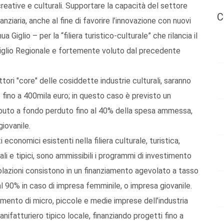
reative e culturali. Supportare la capacità del settore
C
nziaria, anche al fine di favorire l’innovazione con nuovi
Giglio – per la “filiera turistico-culturale” che rilancia il
siglio Regionale e fortemente voluto dal precedente
tori "core" delle cosiddette industrie culturali, saranno
 fino a 400mila euro; in questo caso è previsto un
ibuto a fondo perduto fino al 40% della spesa ammessa,
iovanile.
economici esistenti nella filiera culturale, turistica,
ali e tipici, sono ammissibili i programmi di investimento
olazioni consistono in un finanziamento agevolato a tasso
l 90% in caso di impresa femminile, o impresa giovanile.
idamento di micro, piccole e medie imprese dell’industria
anifatturiero tipico locale, finanziando progetti fino a