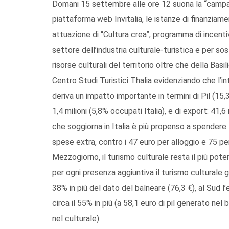
Domani 15 settembre alle ore 12 suona la “campanel
piattaforma web Invitalia, le istanze di finanziamen
attuazione di “Cultura crea”, programma di incentivi
settore dell’industria culturale-turistica e per so
risorse culturali del territorio oltre che della Basil
Centro Studi Turistici Thalia evidenziando che l’inte
deriva un impatto importante in termini di Pil (15,
1,4 milioni (5,8% occupati Italia), e di export: 41,6 
che soggiorna in Italia è più propenso a spendere 5
spese extra, contro i 47 euro per alloggio e 75 per g
Mezzogiorno, il turismo culturale resta il più potent
per ogni presenza aggiuntiva il turismo culturale g
38% in più del dato del balneare (76,3 €), al Sud l
circa il 55% in più (a 58,1 euro di pil generato ne
nel culturale).