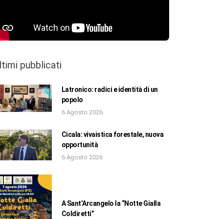
ltimi pubblicati
Latronico: radici e identità di un
popolo
6 Agosto 2026
Cicala: vivaistica forestale, nuova
opportunità
6 Agosto 2026
A Sant’Arcangelo la “Notte Gialla
Coldiretti”