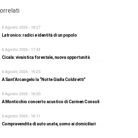
orrelati
6 Agosto 2026 - 18:27
Latronico: radici e identità di un popolo
6 Agosto 2026 - 17:43
Cicala: vivaistica forestale, nuova opportunità
6 Agosto 2026 - 16:25
A Sant’Arcangelo la “Notte Gialla Coldiretti”
6 Agosto 2026 - 16:20
A Monticchio concerto acustico di Carmen Consoli
6 Agosto 2026 - 16:11
Compravendita di auto usate, uomo ai domiciliari