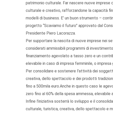
patrimonio culturale. Far nascere nuove imprese c
culturale e creativo, rafforzandone la capacità fina
modelli di business. E’ un buon strumento – continua 
progetto “Scaviamo il futuro” approvato dal Con
Presidente Piero Lacorazza.
Per supportare la nascita di nuove imprese nei set
considerati ammissibili programmi di investimento
finanziamento agevolato a tasso zero e un contr
elevabile in caso di impresa femminile, o impresa g
Per consolidare e sostenere l'attività dei soggetti 
creativa, dello spettacolo e dei prodotti tradizion
fino a 500mila euro.Anche in questo caso le agev
zero fino al 60% della spesa ammessa, elevabile a
Infine l’iniziativa sosterrà lo sviluppo e il consol
culturale, turistica, creativa, dello spettacolo e m