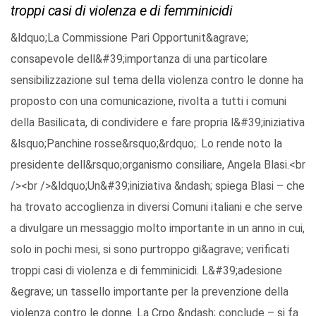
troppi casi di violenza e di femminicidi
&ldquo;La Commissione Pari Opportunit&agrave;
consapevole dell&#39;importanza di una particolare
sensibilizzazione sul tema della violenza contro le donne ha
proposto con una comunicazione, rivolta a tutti i comuni
della Basilicata, di condividere e fare propria l&#39;iniziativa
&lsquo;Panchine rosse&rsquo;&rdquo;. Lo rende noto la
presidente dell&rsquo;organismo consiliare, Angela Blasi.<br
/><br />&ldquo;Un&#39;iniziativa &ndash; spiega Blasi – che
ha trovato accoglienza in diversi Comuni italiani e che serve
a divulgare un messaggio molto importante in un anno in cui,
solo in pochi mesi, si sono purtroppo gi&agrave; verificati
troppi casi di violenza e di femminicidi. L&#39;adesione
&egrave; un tassello importante per la prevenzione della
violenza contro le donne. La Crpo &ndash; conclude – si fa