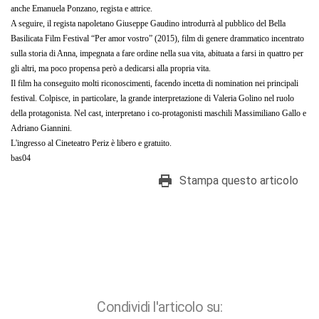
anche Emanuela Ponzano, regista e attrice.
A seguire, il regista napoletano Giuseppe Gaudino introdurrà al pubblico del Bella
Basilicata Film Festival “Per amor vostro” (2015), film di genere drammatico incentrato
sulla storia di Anna, impegnata a fare ordine nella sua vita, abituata a farsi in quattro per
gli altri, ma poco propensa però a dedicarsi alla propria vita.
Il film ha conseguito molti riconoscimenti, facendo incetta di nomination nei principali
festival. Colpisce, in particolare, la grande interpretazione di Valeria Golino nel ruolo
della protagonista. Nel cast, interpretano i co-protagonisti maschili Massimiliano Gallo e
Adriano Giannini.
L'ingresso al Cineteatro Periz è libero e gratuito.
bas04
Stampa questo articolo
Condividi l'articolo su: