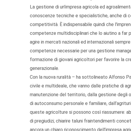
La gestione di un'impresa agricola ed agroaliment
conoscenze tecniche e specialistiche, anche di c
competitività. È indispensabile quindi che l'imprend
competenze multidisciplinari che lo aiutino a far p
agire in mercati nazionali ed internazionali sempre 
competenze necessarie per una gestione manageri
formazione di giovani agricoltori per favorire la cr
generazionale.
Con la nuova ruralità – ha sottolineato Alfonso P
civile e multideale, che vanno dalle pratiche di agr
manutenzione del territorio, dalla gestione degli or
di autoconsumo personale e familiare, dall’agritu
queste agricolture si possono così riassumere: a
di pregiudizi; chiarire taluni fraintendimenti conc
ancora un chiaro riconoscimento dell’impresa agricola