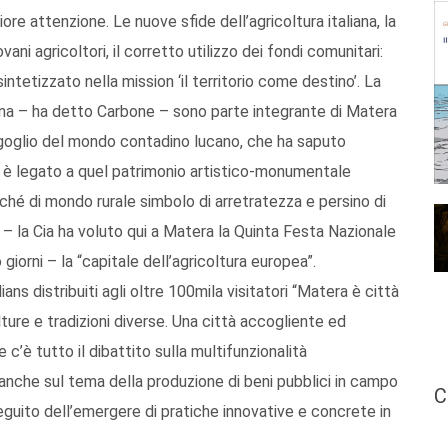
re attenzione. Le nuove sfide dell’agricoltura italiana, la
vani agricoltori, il corretto utilizzo dei fondi comunitari:
intetizzato nella mission ‘il territorio come destino’. La
adina – ha detto Carbone – sono parte integrante di Matera
rgoglio del mondo contadino lucano, che ha saputo
, è legato a quel patrimonio artistico-monumentale
iché di mondo rurale simbolo di arretratezza e persino di
 – la Cia ha voluto qui a Matera la Quinta Festa Nazionale
giorni – la “capitale dell’agricoltura europea”.
ns distribuiti agli oltre 100mila visitatori “Matera è città
lture e tradizioni diverse. Una città accogliente ed
e c’è tutto il dibattito sulla multifunzionalità
to anche sul tema della produzione di beni pubblici in campo
C
guito dell’emergere di pratiche innovative e concrete in