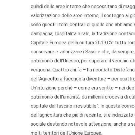
quindi delle aree interne che necessitano di maggio
valorizzazione delle aree interne, il sostegno ai gio
sono questi i temi centrali di quello che abbiamo s
campagna, l'ospitalità rurale, la tradizione cont
Capitale Europea della cultura 2019.C’è tutto l’o
conservare e valorizzare i Sassi e che, da sempre
patrimonio dell’Unesco, per superare il vecchio cl
vergogna. Quattro ani fa – ha ricordato Distefano
dell’Agricoltura facendola diventare – per quattro 
Un’intuizione perché – come era scritto – nei deplia
patrimonio dell’umanità, da millenni crocevia di cu
ospitale dal fascino irresistibile”. In questa cornic
dell’agricoltura che più di recente, si è indirizza
sociale destando notevole attenzione, anche a se
molti territori dell’Unione Europea.