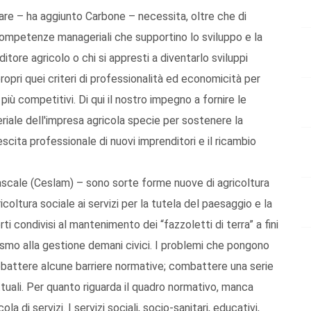
are – ha aggiunto Carbone – necessita, oltre che di
ompetenze manageriali che supportino lo sviluppo e la
itore agricolo o chi si appresti a diventarlo sviluppi
ropri quei criteri di professionalità ed economicità per
più competitivi. Di qui il nostro impegno a fornire le
ale dell'impresa agricola specie per sostenere la
escita professionale di nuovi imprenditori e il ricambio
ascale (Ceslam) – sono sorte forme nuove di agricoltura
icoltura sociale ai servizi per la tutela del paesaggio e la
ti condivisi al mantenimento dei “fazzoletti di terra” a fini
rismo alla gestione demani civici. I problemi che pongono
bbattere alcune barriere normative; combattere una serie
ettuali. Per quanto riguarda il quadro normativo, manca
 di servizi. I servizi sociali, socio-sanitari, educativi,