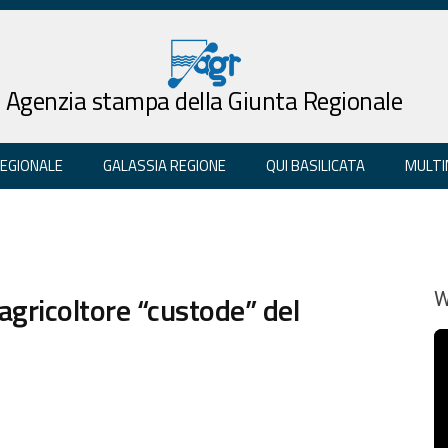
Agenzia stampa della Giunta Regionale
REGIONALE
GALASSIA REGIONE
QUI BASILICATA
MULTI
 agricoltore “custode” del
W