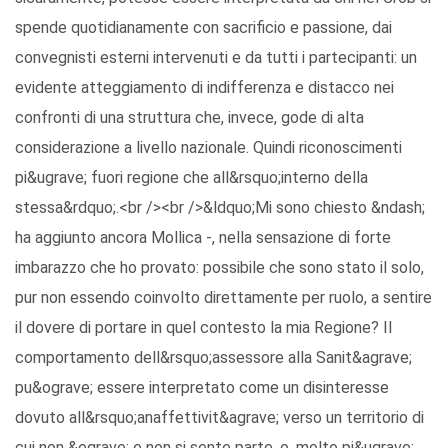
spende quotidianamente con sacrificio e passione, dai
convegnisti esterni intervenuti e da tutti i partecipanti: un
evidente atteggiamento di indifferenza e distacco nei
confronti di una struttura che, invece, gode di alta
considerazione a livello nazionale. Quindi riconoscimenti
pi&ugrave; fuori regione che all&rsquo;interno della
stessa&rdquo;.<br /><br />&ldquo;Mi sono chiesto &ndash;
ha aggiunto ancora Mollica -, nella sensazione di forte
imbarazzo che ho provato: possibile che sono stato il solo,
pur non essendo coinvolto direttamente per ruolo, a sentire
il dovere di portare in quel contesto la mia Regione? Il
comportamento dell&rsquo;assessore alla Sanit&agrave;
pu&ograve; essere interpretato come un disinteresse
dovuto all&rsquo;anaffettivit&agrave; verso un territorio di
cui non &egrave; e non si sente parte, o, molto pi&ugrave;