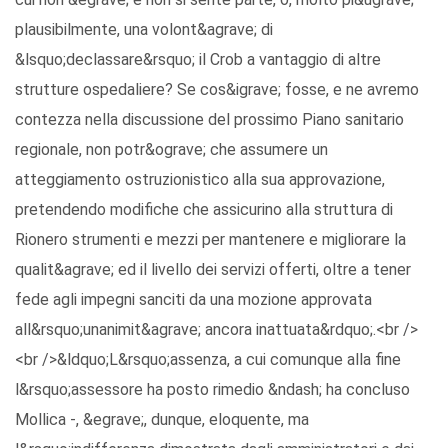
plausibilmente, una volont&agrave; di
&lsquo;declassare&rsquo; il Crob a vantaggio di altre
strutture ospedaliere? Se cos&igrave; fosse, e ne avremo
contezza nella discussione del prossimo Piano sanitario
regionale, non potr&ograve; che assumere un
atteggiamento ostruzionistico alla sua approvazione,
pretendendo modifiche che assicurino alla struttura di
Rionero strumenti e mezzi per mantenere e migliorare la
qualit&agrave; ed il livello dei servizi offerti, oltre a tener
fede agli impegni sanciti da una mozione approvata
all&rsquo;unanimit&agrave; ancora inattuata&rdquo;.<br />
<br />&ldquo;L&rsquo;assenza, a cui comunque alla fine
l&rsquo;assessore ha posto rimedio &ndash; ha concluso
Mollica -, &egrave;, dunque, eloquente, ma