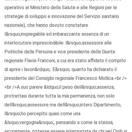
operativo al Ministero della Salute e alle Regioni per le
strategie di sviluppo e innovazione del Servizio sanitario
nazionale), che hanno dovuto constatare
l&rsquo;inspiegabile ed imbarazzante assenza di un
interlocutore imprescindibile: l&rsquo;assessore alle
Politiche della Persona e vice presidente della Giunta
regionale Flavia Franconi, a cui era stato affidato il compito
di aprire i lavori&rdquo;. E&rsquo; quanto ha dichiarato il
presidente del Consiglio regionale Francesco Mollica.<br />
<br />A suo parere &ldquo;il peso dell&rsquo;assenza,
protrattasi durante tutta la mia permanenza, non solo
dell&rsquo;assessore ma dell&rsquo;intero Dipartimento,
l&rsquo;ho percepito quasi come una
&lsquo;vergogna&rsquo;, pensando a come la stessa,
sicuramente, potesse essere interpretata da chi nel Crob si