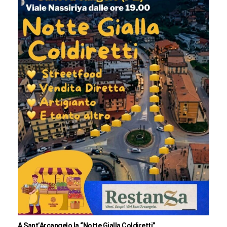
A Sant’Arcangelo la “Notte Gialla Coldiretti”