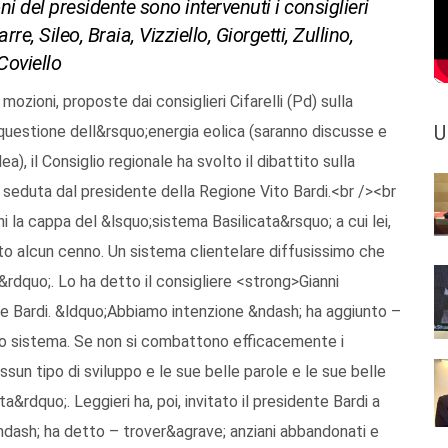
i del presidente sono intervenuti i consiglieri
rre, Sileo, Braia, Vizziello, Giorgetti, Zullino,
 Coviello
delle infrastrutture materiali, si concentra l&rsquo;attenzione sulle strutture immateriali come la fibra ultra larga, si pu&ograve; puntare su uno sviluppo economico che punti sulle nuove tecnologie, i saperi e i talenti. Con questa prospettiva la Regione Basilicata pu&ograve; svolgere il ruolo di capofila delle regioni meridionali, utilizzando parte delle royalties per attrarre investitori nell&rsquo;ambito delle nuove tecnologie. Matera pu&ograve; svolgere il ruolo di locomotiva per il digitale che potr&agrave; interessare tutto il territorio regionale. Alle risorse delle royalties si affianca la possibilit&agrave; di puntare alla Zes 2.0 per le imprese culturali e creative mediante una concertazione tra Regione, governo centrale e Unione europea&rdquo;. Per Acito, poi, si dovrebbe puntare sulla &ldquo;razionalizzazione della spesa a valere sui fondi comunitari, per cogliere al meglio le opportunit&agrave; delle risorse comunitarie al fine di creare sviluppo ed occupazione con la ricerca e l&rsquo;innovazione&rdquo;.<br /><br />Per il consigliere <strong>Vincenzo Baldassarre</strong> (Idea) la relazione del presidente Bardi &ldquo;&egrave; stata esaustiva e lungimirante ed ha illustrato le intenzioni e le aspirazioni per proiettare la nostra regione verso orizzonti pi&ugrave; moderni ed europei&rdquo;. &ldquo;Lavoro e sviluppo &egrave; un binomio inscindibile – ha aggiunto Baldassarre – dobbiamo ricreare le condizione perch&eacute; tutti i territori possano avere uno sviluppo autopropulsivo. Fondamentali sono le infrastrutture, le strutture sociali, gli incubatori culturali, un territorio con carenze infrastrutturali &egrave; destinato all&rsquo;isolamento. Occorre rendere partecipi le amministrazioni locali, dobbiamo essere un consiglio regionale aperto ed inclusivo e dare attuazione all&rsquo;articolo 7 della legge regionale n. 7/2014, con la quale &egrave; stata istituita la Conferenza permanente dei Comuni, con lo scopo di armonizzare i rapporti tra i Comuni e la Regione&rdquo;. Baldassare ha infine auspicato un&rsquo;attenta e capillare ricognizione dei territori per il turismo e per la programmazione dei servizi, ed un&rsquo;azione volta a sollecitare l&rsquo;aumento dell&rsquo;offerta dell&rsquo;universit&agrave;, con le facolt&agrave; di ingegneria biomedica e di medicina, interloquendo con l&rsquo;Universit&agrave; di Salerno.<br /><br />A parere di <strong>Dina Sileo</strong> (Lega) &ldquo;la relazione programmatica &egrave; la prova tangibile delle ragioni del cambiamento richiesto dai lucani il 24 marzo. Al primo punto del programma c&rsquo;&egrave; il problema delle infrastrutture, ed alla luce della firma del decreto per la Zes &egrave; necessario potenziare le vie di collegamento le vie di collegamento interne ed esterne per rendere agli investitori ed imprenditori appetibile un insediamento qui&rdquo;. Sbloccare i cantieri fermi per le lungaggini burocratiche, puntare sul turismo, sull&rsquo;agricoltura, sulla ricerca e sull&rsquo;innovazione &ldquo;&egrave; la strada giusta &ndash; ha aggiunto Sileo &ndash; per avviare un programma volto a costruire opportunit&agrave; di lavoro e ad incentivare l&rsquo;imprenditoria&rdquo;. Dopo aver sottolineato l&rsquo;urgenza di un nuovo piano paesaggistico e di una sanit&agrave; finalmente efficiente, Sileo ha concluso affermando che &ldquo;efficacia, efficienza e trasparenza della nuova azione di governo hanno piena rispondenza nella programmazione che il presidente Bardi ha preannunciato nell&rsquo;organizzazione degli uffici, con le persone giuste al posto giusto&rdquo;.<br /><br />&ldquo;Pur comprendendo la difficolt&agrave; che avr&agrave; incontrato, nel breve tempo che lei ha avuto a disposizione per conoscere le numerose responsabilit&agrave; e competenze che un ente come la Regione Basilicata ha &ndash; ha detto il consigliere <strong>Luca Braia</strong> di Avanti Basilicata, rivolgendosi al presidente Bardi – ero certo che la discesa in campo fosse almeno frutto di un mandato chiaro, funzionale alla realizzazione di un programma ancora pi&ugrave; chiaro, di un progetto di Basilicata definito nei dettagli e annunciato come diverso e in discontinuit&agrave; con il passato. Un programma attraverso cui magari – ha aggiunto Braia – si facciano scelte coraggiose e trasparenti per fattibilit&agrave;, tempistica definita e capacit&agrave; di recuperare efficienza, efficacia, oltre che migliorando la qualit&agrave; della vita di tutti noi, in una Basilicata al centro del Mediterraneo, con un&rsquo;ambizione evidente in grado di far rinascere la speranza ai lucani e alle lucane che le hanno e vi hanno dato fiducia. Passato il tempo delle parole pi&ugrave; o meno emblematiche, ci&ograve; che ora &egrave; importante saranno i fatti. Su quelli &ndash; ha concluso – non ci saranno sconti&rdquo;.<br /><br />&ldquo;Da tre anni la Basilicata cresce a ritmi da prefisso telefonico (0,3% lo scorso anno). Una ripresa debolissima che consentir&agrave; alla nostra regione di recuperare i valori di ricchezza perdu
U