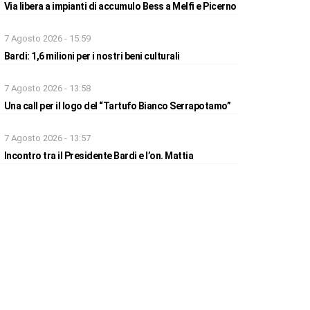
Via libera a impianti di accumulo Bess a Melfi e Picerno
7 Agosto 2026 - 15:59
Bardi: 1,6 milioni per i nostri beni culturali
7 Agosto 2026 - 13:58
Una call per il logo del “Tartufo Bianco Serrapotamo”
7 Agosto 2026 - 13:57
Incontro tra il Presidente Bardi e l’on. Mattia