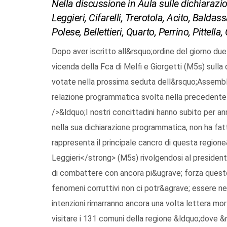
Nella discussione in Aula sulle dichiarazion
Leggieri, Cifarelli, Trerotola, Acito, Baldassa
Polese, Bellettieri, Quarto, Perrino, Pittella,
Dopo aver iscritto all&rsquo;ordine del giorno due mozioni, proposte dai consiglieri Cifarelli (Pd) sulla vicenda della Fca di Melfi e Giorgetti (M5s) sulla questione dell&rsquo;energia eolica (saranno discusse e votate nella prossima seduta dell&rsquo;Assemblea), il Consiglio regionale ha svolto il dibattito sulla relazione programmatica svolta nella precedente seduta dal presidente della Regione Vito Bardi.<br /><br />&ldquo;I nostri concittadini hanno subito per anni la cappa del &lsquo;sistema Basilicata&rsquo; a cui lei, nella sua dichiarazione programmatica, non ha fatto alcun cenno. Un sistema clientelare diffusissimo che rappresenta il principale cancro di questa regione&rdquo;. Lo ha detto il consigliere <strong>Gianni Leggieri</strong> (M5s) rivolgendosi al presidente Bardi. &ldquo;Abbiamo intenzione &ndash; ha aggiunto – di combattere con ancora pi&ugrave; forza questo sistema. Se non si combattono efficacemente i fenomeni corruttivi non ci potr&agrave; essere nessun tipo di sviluppo e le sue belle parole e le sue belle intenzioni rimarranno ancora una volta lettera morta&rdquo;. Leggieri ha, poi, invitato il presidente Bardi a visitare i 131 comuni della regione &ldquo;dove &ndash; ha detto – trover&agrave; anziani abbandonati e giovani sfiduciati oltre a paesaggi brutalizzati dall&rsquo;eolico selvaggio&rdquo; ed ha fatto riferimento a Matera 2019 (&ldquo;il resto della regione &egrave; rimasto totalmente ai margini della manifestazione&rdquo;), al tema petrolio (&ldquo;&egrave; sbagliato considerare il petrolio una risorsa. I costi ambientali delle estrazioni sono insostenibili e la salute non &egrave; barattabile&rdquo;), alla sanit&agrave; (&ldquo;&egrave; giunto il momento di cambiare il sistema di scelta dei dirigenti, una sanit&agrave; che funziona &egrave; prima di tutto una sanit&agrave; che tiene fuori interessi di potere&rdquo;).<br /><br />Il capogruppo del Pd <strong>Roberto Cifarelli</strong> ha parlato di &ldquo;una relazione senz&rsquo;anima, perch&eacute; priva di quello &lsquo;slancio vitale&rsquo; che d&agrave; forza innovativa e identit&agrave; ad una nuova stagione politica. La centralit&agrave; politica ed economica che lei reclama &ndash; ha aggiunto rivolgendosi al presidente Bardi -, la nostra regione se l&rsquo;&egrave; costruita negli anni grazie a politiche pubbliche condivise con i territori. Disconoscere questo significa non aver vissuto in Basilicata, non conoscere la nostra storia recente e, quindi, ragionare per luoghi comuni&rdquo;. A parere di Cifarelli &ldquo;la politica deve saper costruire visioni lunghe, promuovere l&rsquo;inclusione sociale e la coesione territoriale, sostenere il buon governo e garantire funzioni di indirizzo, di controllo e quadri regolatori certi. Di tutto questo non c&rsquo;&egrave; traccia. Si avverte al contrario l&rsquo;inizio di una fase politica indifferente al territorio, dal quale ne &egrave; distante, che si affida ad uno staff di tecnocrati come se questi possono compensare l&rsquo;assenza dei rappresentanti di governo. Gli interrogativi che la relazione genera &ndash; ha concluso Cifarelli -, pesano come macigni sulle speranze e sulle aspettative del popolo lucano. Ed &egrave; sul futuro che sarete giudicati e non raccontando il passato&rdquo;.<br /><br />&ldquo;Passare dalle buone intenzioni ai fatti nell&rsquo;interesse della Basilicata&rdquo;, questo l&rsquo;auspicio espresso dal consigliere <strong>Carlo Trerotola</strong> (Pl) durante il suo intervento. &ldquo;Ci&ograve; che non si vuole – ha sottolineato – &egrave; che la relazione programmatica finisca per essere soltanto una elencazione di quelle priorit&agrave; di cui la Regione necessita&rdquo;. Entrando nel merito, Trerotola ha fatto riferimento a &ldquo;una grave assenza rispetto all&rsquo;unica vera risorsa della regione: l&rsquo;acqua. La Basilicata rappresenta il pi&ugrave; importante sistema idrico del Mezzogiorno d&rsquo;Italia. &Egrave; grave trascurare gli aspetti ambientali, sociali ed economici connessi a tale risorsa&rdquo;. Tra le emergenze una in particolare che &ldquo;esige un&rsquo;azione immediata, l&rsquo;annosa questione del processo di liquidazione dell&rsquo;Ente Irrigazione (Eipli) e la costituzione di una societ&agrave; partecipata dallo Stato e dalle Regioni Basilicata, Puglia e Campania. Occorrer&agrave; proporre l&rsquo;istituzione di un tavolo tecnico Stato/Regioni che servir&agrave; a stabilire il valore della tariffa dell&rsquo;acqua all&rsquo;ingrosso i cui proventi saranno devoluti alla Basilicata&rdquo;.<br /><br />Per il consigliere <strong>Vincenzo Acito</strong> (Fi), la relazione del presidente Bardi &ldquo;&egrave; corretta sotto il profilo metodologico&rdquo;. Perdita di posti di lavoro, decremento demografico, a fuga dei cervelli, spopolamento delle aree interne, deficit infrastrutturale le criticit&agrave; pi&ugrave; evidenti. Per Acito &ldquo;se in attesa della realizzazione 