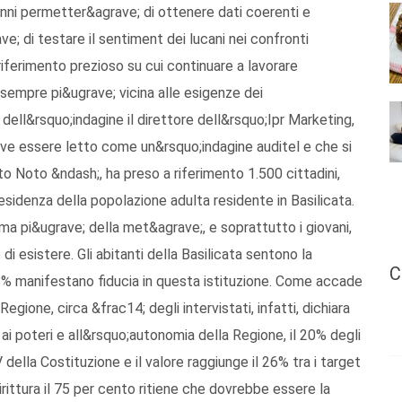
anni permetter&agrave; di ottenere dati coerenti e
e; di testare il sentiment dei lucani nei confronti
iferimento prezioso su cui continuare a lavorare
 sempre pi&ugrave; vicina alle esigenze dei
ti dell&rsquo;indagine il direttore dell&rsquo;Ipr Marketing,
ve essere letto come un&rsquo;indagine auditel e che si
o Noto &ndash;, ha preso a riferimento 1.500 cittadini,
esidenza della popolazione adulta residente in Basilicata.
 ma pi&ugrave; della met&agrave;, e soprattutto i giovani,
i esistere. Gli abitanti della Basilicata sentono la
C
18% manifestano fiducia in questa istituzione. Come accade
Regione, circa &frac14; degli intervistati, infatti, dichiara
 ai poteri e all&rsquo;autonomia della Regione, il 20% degli
 della Costituzione e il valore raggiunge il 26% tra i target
ittura il 75 per cento ritiene che dovrebbe essere la