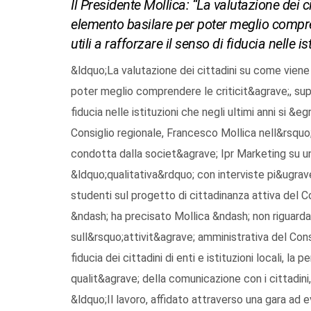
Il Presidente Mollica: “La valutazione dei 
elemento basilare per poter meglio comprend
utili a rafforzare il senso di fiducia nelle is
&ldquo;La valutazione dei cittadini su come vien
poter meglio comprendere le criticit&agrave;, supera
fiducia nelle istituzioni che negli ultimi anni si &e
Consiglio regionale, Francesco Mollica nell&rsquo;
condotta dalla societ&agrave; Ipr Marketing su un
&ldquo;qualitativa&rdquo; con interviste pi&ugrave;
studenti sul progetto di cittadinanza attiva del 
&ndash; ha precisato Mollica &ndash; non riguarda 
sull&rsquo;attivit&agrave; amministrativa del Consig
fiducia dei cittadini di enti e istituzioni locali, l
qualit&agrave; della comunicazione con i cittadini, i
&ldquo;Il lavoro, affidato attraverso una gara ad 