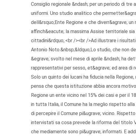
Consiglio regionale &ndash; per un periodo di tre 
uniformi. Uno studio analitico che permetter&agrav
dell&rsquo;Ente Regione e che diverr&agrave; un r
affinch&eacute; la massima Assise territoriale sia
cittadini&rdquo;.<br /><br />Ad illustrare i risulta
Antonio Noto.&nbsp;&ldquo;Lo studio, che non de
&egrave; svolto nel mese di aprile &ndash; ha dett
rappresentativi per sesso, et&agrave; ed area di r
Solo un quinto dei lucani ha fiducia nella Regione,
pensa che questa istituzione abbia ancora motivo d
Regione un ente vicino nel 15% dei casi e per il 
in tutta Italia, il Comune ha la meglio rispetto alla 
di percepire il Comune pi&ugrave; vicino. Rispetto
intervistati sa cosa prevede la riforma del titolo V
che mediamente sono pi&ugrave; informati. E addir