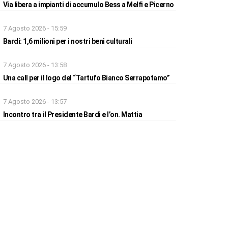
Via libera a impianti di accumulo Bess a Melfi e Picerno
7 Agosto 2026 - 15:59
Bardi: 1,6 milioni per i nostri beni culturali
7 Agosto 2026 - 13:58
Una call per il logo del “Tartufo Bianco Serrapotamo”
7 Agosto 2026 - 13:57
Incontro tra il Presidente Bardi e l’on. Mattia