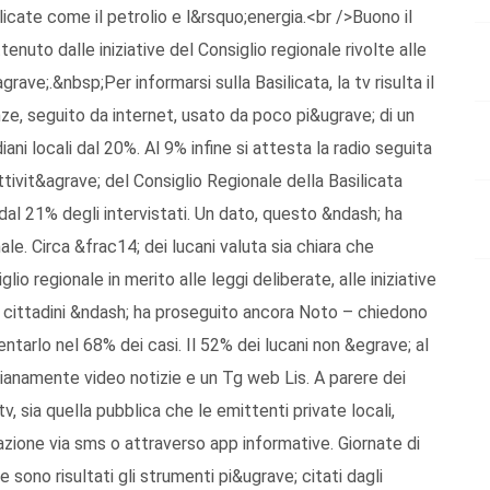
icate come il petrolio e l&rsquo;energia.<br />Buono il
enuto dalle iniziative del Consiglio regionale rivolte alle
ave;.&nbsp;Per informarsi sulla Basilicata, la tv risulta il
nze, seguito da internet, usato da poco pi&ugrave; di un
diani locali dal 20%. Al 9% infine si attesta la radio seguita
ivit&agrave; del Consiglio Regionale della Basilicata
dal 21% degli intervistati. Un dato, questo &ndash; ha
ale. Circa &frac14; dei lucani valuta sia chiara che
io regionale in merito alle leggi deliberate, alle iniziative
I cittadini &ndash; ha proseguito ancora Noto – chiedono
ntarlo nel 68% dei casi. Il 52% dei lucani non &egrave; al
ianamente video notizie e un Tg web Lis. A parere dei
tv, sia quella pubblica che le emittenti private locali,
azione via sms o attraverso app informative. Giornate di
sono risultati gli strumenti pi&ugrave; citati dagli