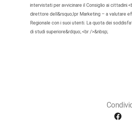
intervistati per avvicinare il Consiglio ai cittadini
direttore dell&rsquo;Ipr Marketing – a valutare e
Regionale con i suoi utenti. La quota dei soddisfatt
di studi superiore&rdquo;.<br />&nbsp;
Condivid