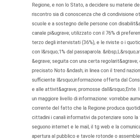
Regione, e non lo Stato, a decidere su materie del
riscontro sia di conoscenza che di condivisione ott
scuole e a sostegno delle persone con disabilit&agr
canale pi&ugrave; utilizzato con il 76% di prefere
terzo degli intervistati (36%), e le riviste o i quoti
con l&rsquo;1% dal passaparola. &nbsp;L&rsquo;att
&egrave; seguita con una certa regolarit&agrave; 
precisato Noto &ndash; in linea con il trend nazion
sufficiente l&rsquo;informazione offerta dal Consigl
e alle attivit&agrave; promosse dall&rsquo;Ente. 
un maggiore livello di informazione: vorrebbe aume
corrente del fatto che la Regione produca quotid
cittadini i canali informativi da potenziare sono la 
seguono internet e le mail, il tg web e la comunic
apertura al pubblico e tavole rotonde o assemblee 