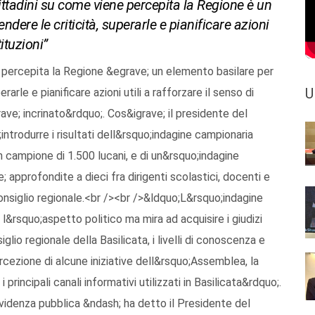
cittadini su come viene percepita la Regione è un
ere le criticità, superarle e pianificare azioni
tituzioni”
e percepita la Regione &egrave; un elemento basilare per
U
rle e pianificare azioni utili a rafforzare il senso di
grave; incrinato&rdquo;. Cos&igrave; il presidente del
introdurre i risultati dell&rsquo;indagine campionaria
 campione di 1.500 lucani, e di un&rsquo;indagine
 approfondite a dieci fra dirigenti scolastici, docenti e
Consiglio regionale.<br /><br />&ldquo;L&rsquo;indagine
l&rsquo;aspetto politico ma mira ad acquisire i giudizi
lio regionale della Basilicata, i livelli di conoscenza e
a percezione di alcune iniziative dell&rsquo;Assemblea, la
 principali canali informativi utilizzati in Basilicata&rdquo;.
evidenza pubblica &ndash; ha detto il Presidente del