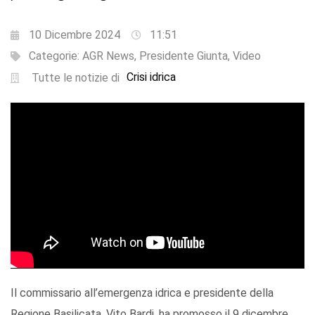
10 Dicembre 2024
11:51
Categorie:
AGR News
,
Presidente Giunta
,
Video
Crisi idrica
Tutte le notizie di
Il commissario all’emergenza idrica e presidente della
Regione Basilicata, Vito Bardi, ha promosso il 9 dicembre