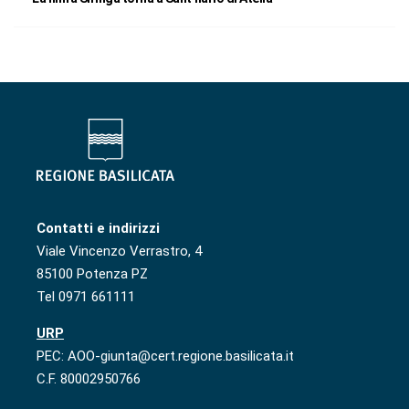
Contatti e indirizzi
Viale Vincenzo Verrastro, 4
85100 Potenza PZ
Tel 0971 661111
URP
PEC: AOO-giunta@cert.regione.basilicata.it
C.F. 80002950766