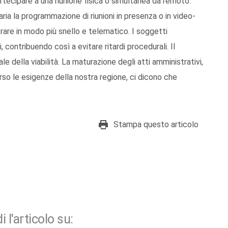
tecipare a una riunione fisica o simultanea da remoto.
a la programmazione di riunioni in presenza o in video-
rare in modo più snello e telematico. I soggetti
contribuendo così a evitare ritardi procedurali. Il
ale della viabilità. La maturazione degli atti amministrativi,
verso le esigenze della nostra regione, ci dicono che
Stampa questo articolo
i l'articolo su: