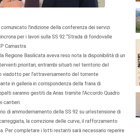
a comunicato l’indizione della conferenza dei servizi
ncrona per i lavori sulla SS 92 “Strada di fondovalle
SP Camastra.
 Regione Basilicata aveva reso nota la disponibilità di un
erventi prioritari, entrambi situati nel territorio del
o viadotto per l’attraversamento del torrente
nte in galleria in corrispondenza della frana di
appalti saranno gestiti da Anas tramite l’Accordo Quadro
 cantieri.
 piano di ammodernamento della SS 92 su un’estensione di
carreggiata, la correzione delle curve, il rafforzamento
za. Per completare i lotti restanti sarà necessario reperire