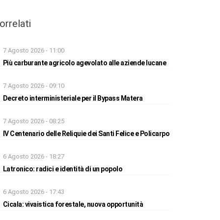
orrelati
7 Agosto 2026 - 11:00
Più carburante agricolo agevolato alle aziende lucane
7 Agosto 2026 - 09:10
Decreto interministeriale per il Bypass Matera
7 Agosto 2026 - 08:25
IV Centenario delle Reliquie dei Santi Felice e Policarpo
6 Agosto 2026 - 18:27
Latronico: radici e identità di un popolo
6 Agosto 2026 - 17:43
Cicala: vivaistica forestale, nuova opportunità