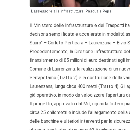
L'assessore alle Infrastrutture, Pasquale Pepe
Il Ministero delle Infrastrutture e dei Trasporti h
decisoria semplificata e accelerata in modalità asi
Sauro” – Corleto Perticara – Laurenzana – Bivio 
Precedentemente, la Direzione Infrastrutture della
finanziamento di 85 milioni di euro destinati agli int
Comune di Laurenzana: la realizzazione di un nuov
Serrapotamo (Tratto 2) e la costruzione della varia
Laurenzana, lunga circa 400 metri (Tratto 4). Gli 
già operativo, in modo da velocizzare l’apertura dei
Il progetto, approvato dal Mit, riguarda l’intero
circa 25 chilometri e include l’allargamento della 
delle banchine e ulteriori interventi per la sicurez
ulteriori fondi, stimati in circa 62,5 milioni di euro.