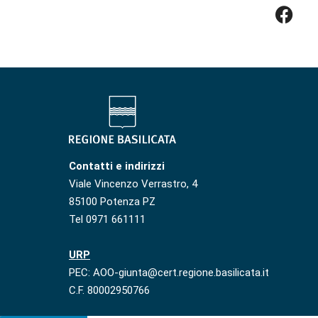
Contatti e indirizzi
Viale Vincenzo Verrastro, 4
85100 Potenza PZ
Tel 0971 661111
URP
PEC: AOO-giunta@cert.regione.basilicata.it
C.F. 80002950766