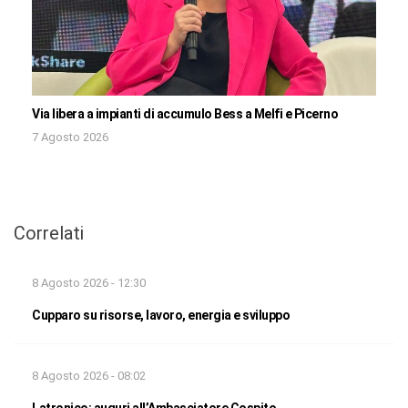
Via libera a impianti di accumulo Bess a Melfi e Picerno
7 Agosto 2026
Correlati
8 Agosto 2026 - 12:30
Cupparo su risorse, lavoro, energia e sviluppo
8 Agosto 2026 - 08:02
Latronico: auguri all’Ambasciatore Cospito