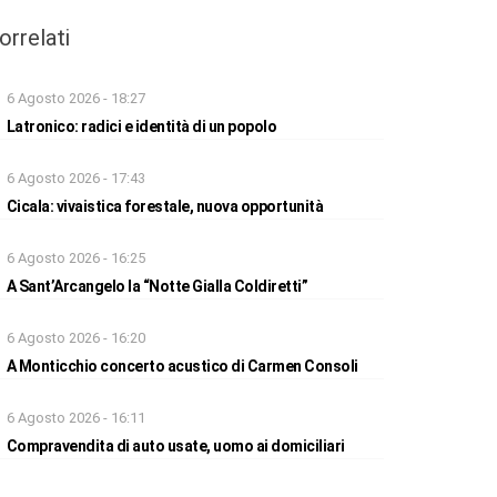
orrelati
6 Agosto 2026 - 18:27
Latronico: radici e identità di un popolo
6 Agosto 2026 - 17:43
Cicala: vivaistica forestale, nuova opportunità
6 Agosto 2026 - 16:25
A Sant’Arcangelo la “Notte Gialla Coldiretti”
6 Agosto 2026 - 16:20
A Monticchio concerto acustico di Carmen Consoli
6 Agosto 2026 - 16:11
Compravendita di auto usate, uomo ai domiciliari