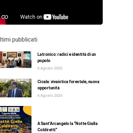
ltimi pubblicati
Latronico: radici e identità di un
popolo
6 Agosto 2026
Cicala: vivaistica forestale, nuova
opportunità
6 Agosto 2026
A Sant’Arcangelo la “Notte Gialla
Coldiretti”