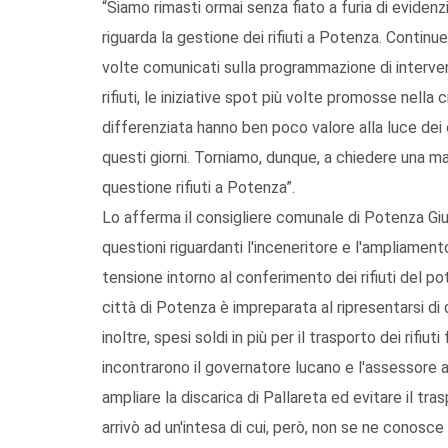
“Siamo rimasti ormai senza fiato a furia di eviden
riguarda la gestione dei rifiuti a Potenza. Continue
volte comunicati sulla programmazione di interven
rifiuti, le iniziative spot più volte promosse nell
differenziata hanno ben poco valore alla luce dei
questi giorni. Torniamo, dunque, a chiedere una m
questione rifiuti a Potenza”.
Lo afferma il consigliere comunale di Potenza Gius
questioni riguardanti l'inceneritore e l'ampliamen
tensione intorno al conferimento dei rifiuti del po
città di Potenza è impreparata al ripresentarsi di
inoltre, spesi soldi in più per il trasporto dei rif
incontrarono il governatore lucano e l'assessore al
ampliare la discarica di Pallareta ed evitare il trasp
arrivò ad un'intesa di cui, però, non se ne conosce