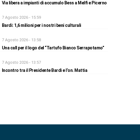
Via libera a impianti di accumulo Bess a Melfi e Picerno
7 Agosto 2026 - 15:59
Bardi: 1,6 milioni per i nostri beni culturali
7 Agosto 2026 - 13:58
Una call per il logo del “Tartufo Bianco Serrapotamo”
7 Agosto 2026 - 13:57
Incontro tra il Presidente Bardi e l’on. Mattia