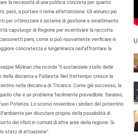
ziare la necessità di una politica concreta per quanto
rò, però, a portare il tema all'attenzione. Gli annunci più
ti per ottimizzare il sistema di gestione e smaltimento
a città capoluogo di Regione per incentivare la raccolta
 cassonetti pieni, come si può nuovamente verificare in
U
aggiore concretezza e lungimiranza nell'affrontare la
eppe Molinari che ricorda “il sostanziale stallo delle
to della discarica a Pallareta. Nel frattempo cresce la
tentino nella discarica di Tricarico. Come già successo, la
 quello che è un problema facilmente prevedibile. Saranno,
iuti fuori Potenza. Lo scorso novembre i sindaci del potentino
l'ambiente per discutere proprio della possibilità di
orto dei rifiuti in comuni di altre aree della regione. Si
 lo stato di attuazione”.