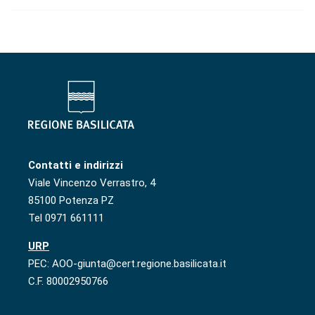
Contatti e indirizzi
Viale Vincenzo Verrastro, 4
85100 Potenza PZ
Tel 0971 661111
URP
PEC: AOO-giunta@cert.regione.basilicata.it
C.F. 80002950766