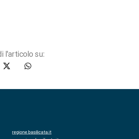
i l'articolo su:
regione.basilicata.it