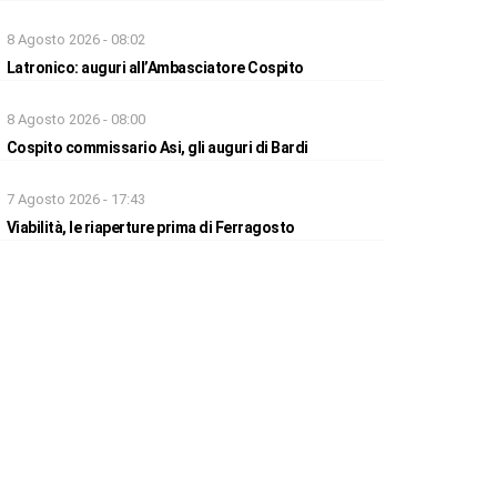
8 Agosto 2026 - 08:02
Latronico: auguri all’Ambasciatore Cospito
8 Agosto 2026 - 08:00
Cospito commissario Asi, gli auguri di Bardi
7 Agosto 2026 - 17:43
Viabilità, le riaperture prima di Ferragosto