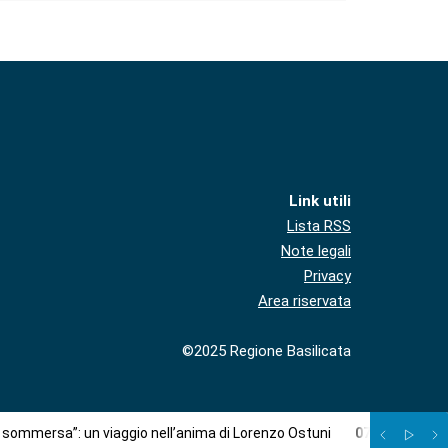
Link utili
Lista RSS
Note legali
Privacy
Area riservata
©2025 Regione Basilicata
à sommersa”: un viaggio nell’anima di Lorenzo Ostuni
07
/
08
:
Più c