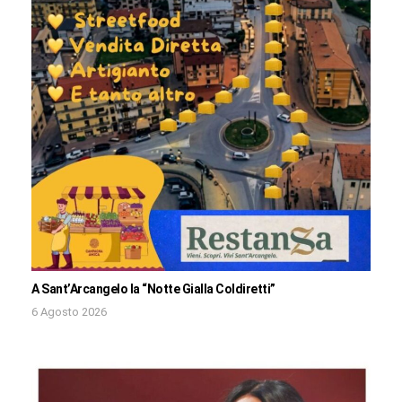
A Sant’Arcangelo la “Notte Gialla Coldiretti”
6 Agosto 2026