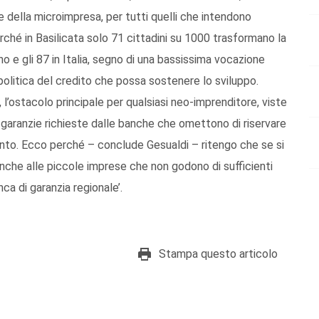
della microimpresa, per tutti quelli che intendono
erché in Basilicata solo 71 cittadini su 1000 trasformano la
no e gli 87 in Italia, segno di una bassissima vocazione
a politica del credito che possa sostenere lo sviluppo.
 l’ostacolo principale per qualsiasi neo-imprenditore, viste
e garanzie richieste dalle banche che omettono di riservare
ento. Ecco perché – conclude Gesualdi – ritengo che se si
nche alle piccole imprese che non godono di sufficienti
ca di garanzia regionale’.
Stampa questo articolo