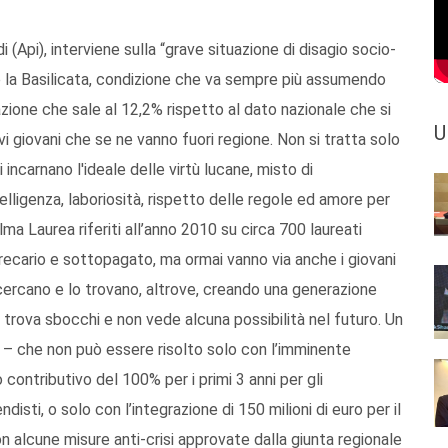
 (Api), interviene sulla “grave situazione di disagio socio-
e la Basilicata, condizione che va sempre più assumendo
azione che sale al 12,2% rispetto al dato nazionale che si
U
vi giovani che se ne vanno fuori regione. Non si tratta solo
tri incarnano l'ideale delle virtù lucane, misto di
telligenza, laboriosità, rispetto delle regole ed amore per
 Alma Laurea riferiti all’anno 2010 su circa 700 laureati
precario e sottopagato, ma ormai vanno via anche i giovani
cercano e lo trovano, altrove, creando una generazione
 trova sbocchi e non vede alcuna possibilità nel futuro. Un
i – che non può essere risolto solo con l’imminente
 contributivo del 100% per i primi 3 anni per gli
sti, o solo con l’integrazione di 150 milioni di euro per il
on alcune misure anti-crisi approvate dalla giunta regionale