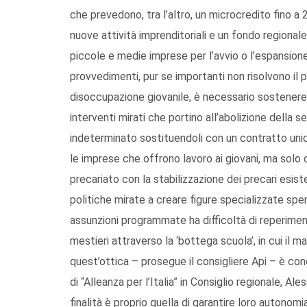
che prevedono, tra l’altro, un microcredito fino a 2
nuove attività imprenditoriali e un fondo regionale 
piccole e medie imprese per l’avvio o l’espansione d
provvedimenti, pur se importanti non risolvono il
disoccupazione giovanile, è necessario sostenere,
interventi mirati che portino all’abolizione della
indeterminato sostituendoli con un contratto unic
le imprese che offrono lavoro ai giovani, ma solo
precariato con la stabilizzazione dei precari esist
politiche mirate a creare figure specializzate spe
assunzioni programmate ha difficoltà di reperiment
mestieri attraverso la ‘bottega scuola’, in cui il ma
quest’ottica – prosegue il consigliere Api – è co
di “Alleanza per l’Italia” in Consiglio regionale, Al
finalità è proprio quella di garantire loro autonomia