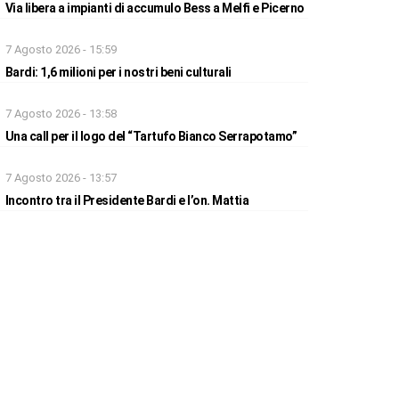
Via libera a impianti di accumulo Bess a Melfi e Picerno
7 Agosto 2026 - 15:59
Bardi: 1,6 milioni per i nostri beni culturali
7 Agosto 2026 - 13:58
Una call per il logo del “Tartufo Bianco Serrapotamo”
7 Agosto 2026 - 13:57
Incontro tra il Presidente Bardi e l’on. Mattia