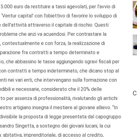
5.000 euro da restituire a tassi agevolati, per l’avvio di
‘Ventur capital’ con l’obiettivo di favorire lo sviluppo di
ell’attività attraverso il capitale di rischio. Questi
 problema che anzi va acuendosi. Per contrastare la
 contestualmente e con forza, la realizzazione di
 separazione fra contratti a tempo determinato e
o, che abbassino le tasse aggiungendo sgravi fiscali per
 con contratti a tempo indeterminato, che dicano stop al
enti nei vari enti, che intervengano sulla formazione con
ndibili e necessarie, considerato che il 20% delle
C
o per assenza di professionalità, rivalutando gli antichi
estro artigiano insegna il mestiere al giovane allievo. “In
ndivisibile la proposta di legge presentata dal capogruppo
essandro Singetta, a sostegno dei giovani lucani, la cui
: abitativa, imprenditoriale, di accesso al credito,