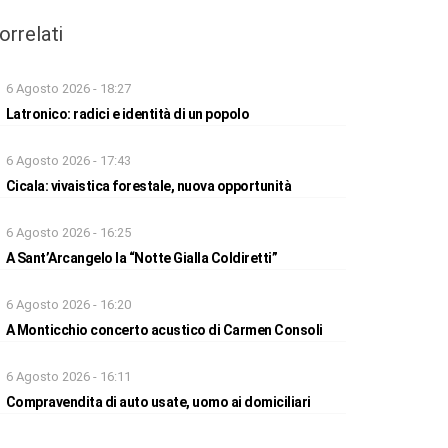
orrelati
6 Agosto 2026 - 18:27
Latronico: radici e identità di un popolo
6 Agosto 2026 - 17:43
Cicala: vivaistica forestale, nuova opportunità
6 Agosto 2026 - 16:25
A Sant’Arcangelo la “Notte Gialla Coldiretti”
6 Agosto 2026 - 16:20
A Monticchio concerto acustico di Carmen Consoli
6 Agosto 2026 - 16:11
Compravendita di auto usate, uomo ai domiciliari