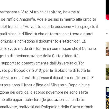
permanente, Vito Mitro ha ascoltato, insieme ai
ell’ufficio Anagrafe, Adele Bellino in merito alle criticità
tà elettroniche. “Ho voluto questa audizione – ha spiegato il
U
uali siano le difficoltà che determinano attese e ritardi
i comunali e richiedono il documento elettronico”. La
ne ha avuto modo di informare i commissari che il Comune
getto di sperimentazione della Carta d’identità
e supportato operativamente dall’Università di Tor
vato purtroppo dal 2013) per la risoluzione di tutte le
ralizzato ed attestato presso il dicastero dell’Interno. E’
settore sono il front office del Ministero. Dopo alcune
cezione dei dati, dallo scorso novembre ne sono state
e né alle apparecchiature (le postazioni sono state
onalizzare, realizzati dal Poligrafico dello Stato e forniti