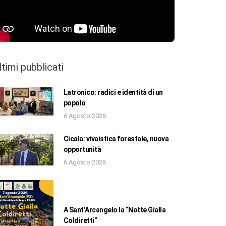
ltimi pubblicati
Latronico: radici e identità di un
popolo
6 Agosto 2026
Cicala: vivaistica forestale, nuova
opportunità
6 Agosto 2026
A Sant’Arcangelo la “Notte Gialla
Coldiretti”