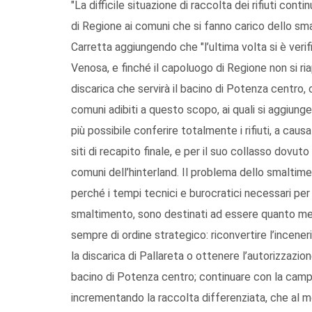
"La difficile situazione di raccolta dei rifiuti co
di Regione ai comuni che si fanno carico dello sm
Carretta aggiungendo che "l’ultima volta si è verif
Venosa, e finché il capoluogo di Regione non si ria
discarica che servirà il bacino di Potenza centro
comuni adibiti a questo scopo, ai quali si aggiunge
più possibile conferire totalmente i rifiuti, a caus
siti di recapito finale, e per il suo collasso dovuto
comuni dell’hinterland. Il problema dello smaltim
perché i tempi tecnici e burocratici necessari pe
smaltimento, sono destinati ad essere quanto men
sempre di ordine strategico: riconvertire l’incene
la discarica di Pallareta o ottenere l’autorizzazio
bacino di Potenza centro; continuare con la campa
incrementando la raccolta differenziata, che al