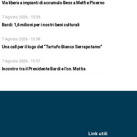
Via libera a impianti di accumulo Bess a Melfi e Picerno
7 Agosto 2026 - 15:59
Bardi: 1,6 milioni per i nostri beni culturali
7 Agosto 2026 - 13:58
Una call per il logo del “Tartufo Bianco Serrapotamo”
7 Agosto 2026 - 13:57
Incontro tra il Presidente Bardi e l’on. Mattia
Link utili