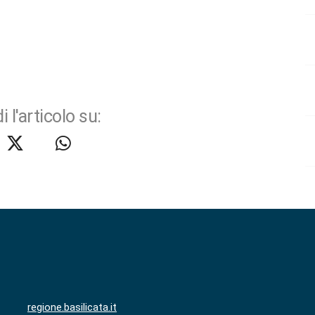
i l'articolo su:
regione.basilicata.it