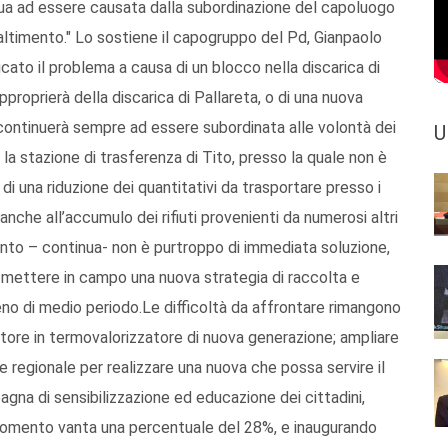
ntinua ad essere causata dalla subordinazione del capoluogo
altimento." Lo sostiene il capogruppo del Pd, Gianpaolo
icato il problema a causa di un blocco nella discarica di
pproprierà della discarica di Pallareta, o di una nuova
, continuerà sempre ad essere subordinata alle volontà dei
U
 la stazione di trasferenza di Tito, presso la quale non è
a di una riduzione dei quantitativi da trasportare presso i
 anche all’accumulo dei rifiuti provenienti da numerosi altri
ento – continua- non è purtroppo di immediata soluzione,
r mettere in campo una nuova strategia di raccolta e
o di medio periodo.Le difficoltà da affrontare rimangono
ritore in termovalorizzatore di nuova generazione; ampliare
ne regionale per realizzare una nuova che possa servire il
gna di sensibilizzazione ed educazione dei cittadini,
 momento vanta una percentuale del 28%, e inaugurando