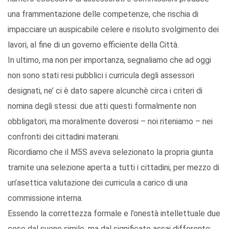
una frammentazione delle competenze, che rischia di
impacciare un auspicabile celere e risoluto svolgimento dei
lavori, al fine di un governo efficiente della Città.
In ultimo, ma non per importanza, segnaliamo che ad oggi
non sono stati resi pubblici i curricula degli assessori
designati, ne’ ci è dato sapere alcunchè circa i criteri di
nomina degli stessi: due atti questi formalmente non
obbligatori, ma moralmente doverosi – noi riteniamo – nei
confronti dei cittadini materani.
Ricordiamo che il M5S aveva selezionato la propria giunta
tramite una selezione aperta a tutti i cittadini, per mezzo di
un’asettica valutazione dei curricula a carico di una
commissione interna.
Essendo la correttezza formale e l’onestà intellettuale due
cose dal suono simile, ma dal significato assai differente;