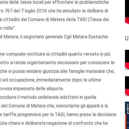
tema delle tasse locali per affrontare le problematiche
o 767 del 7 luglio 2016 che ha annullato le delibere di
i cittadini dal Comune di Matera della TASI (Tassa dei
er mille”.
di Matera, il segretario generale Cgil Matera Eustachio
U
ne comunale restituire ai cittadini quanto versato in più
ncontro si rende urgentemente necessario per conoscere le
rché si possa rendere giustizia alle famiglie materane che,
iti ed occupazione, immediatamente dopo le ultime
provvisa impennata delle aliquote.
riprodurre il metodo unilaterale adottato in quella
o del Comune di Matera che, nonostante gli appelli e la
are tariffe progressive per la TASI, hanno preso la decisione
i. Una chiara e deliberata negazione al confronto che ha