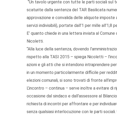
“Un tavolo urgente con tutte le parti sociali sul 
scaturite dalla sentenza del TAR Basilicata numer
approvazione e convalida delle aliquote imposte a
servizi indivisibili), portate dall’1 per mille all’1,8 p
E’ quanto chiede in una lettera inviata al Comune 
Nicoletti.
“Alla luce della sentenza, dovendo l’amministrazio
rispetto alla TASI 2015 – spiega Nicoletti – l’i
azioni e gli atti che si intendono intraprendere pe
in un momento particolarmente difficile per redd
elezioni comunali, si sono trovati di fronte all’im
L’incontro – continua – serve inoltre a evitare di 
occasione dal sindaco e dall’assessore al Bilanci
richiesta di incontri per affrontare e per individu
senza qualsiasi interlocuzione con le parti social