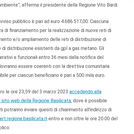
l’ambiente”, afferma il presidente della Regione Vito Bardi.
vviso pubblico è pari ad euro 4.686.517,00. Ciascuna
di finanziamento per la realizzazione di nuove reti di
mento e/o ampliamento delle reti di distribuzione di
e di distribuzione esistenti da gpl a gas metano. Gli
ativi e funzionali entro 36 mesi dalla notifica del
vranno essere coerenti con la direttiva comunitaria
le per ciascun beneficiario è pari a 500 mila euro.
tro le ore 23,59 del 3 marzo 2023
accedendo alla
l sito web della Regione Basilicata
, dove è possibile
 potranno inviare quesiti di chiarimento all’indirizzo di
t.regione.basilicata.it
entro e non oltre le ore 20.00 del
lico.