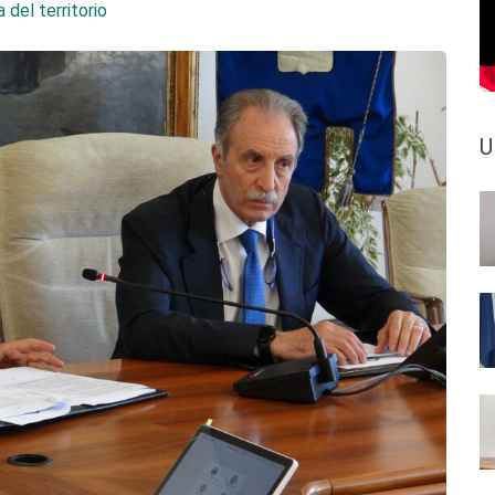
 del territorio
U