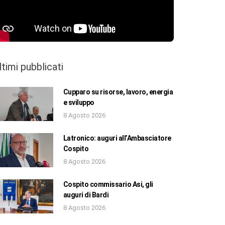
ltimi pubblicati
Cupparo su risorse, lavoro, energia
e sviluppo
8 Agosto 2026
Latronico: auguri all’Ambasciatore
Cospito
8 Agosto 2026
Cospito commissario Asi, gli
auguri di Bardi
8 Agosto 2026