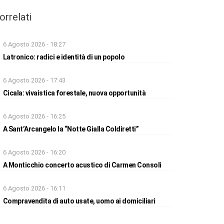
orrelati
6 Agosto 2026 - 18:27
Latronico: radici e identità di un popolo
6 Agosto 2026 - 17:43
Cicala: vivaistica forestale, nuova opportunità
6 Agosto 2026 - 16:25
A Sant’Arcangelo la “Notte Gialla Coldiretti”
6 Agosto 2026 - 16:20
A Monticchio concerto acustico di Carmen Consoli
6 Agosto 2026 - 16:11
Compravendita di auto usate, uomo ai domiciliari