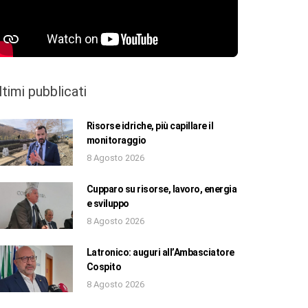
ltimi pubblicati
Risorse idriche, più capillare il
monitoraggio
8 Agosto 2026
Cupparo su risorse, lavoro, energia
e sviluppo
8 Agosto 2026
Latronico: auguri all’Ambasciatore
Cospito
8 Agosto 2026