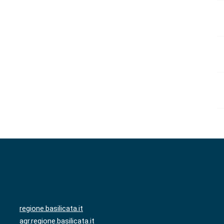
regione.basilicata.it
agr.regione.basilicata.it