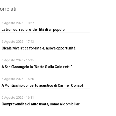
orrelati
6 Agosto 2026 - 18:27
Latronico: radici e identità di un popolo
6 Agosto 2026 - 17:43
Cicala: vivaistica forestale, nuova opportunità
6 Agosto 2026 - 16:25
A Sant’Arcangelo la “Notte Gialla Coldiretti”
6 Agosto 2026 - 16:20
A Monticchio concerto acustico di Carmen Consoli
6 Agosto 2026 - 16:11
Compravendita di auto usate, uomo ai domiciliari