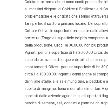
Coldiretti informa che si sono riuniti presso l’hot
e i massimi dirigenti di Coldiretti Basilicata e di C
problematiche e le criticità che stanno attraversa
far ripartire il settore primario lucano. Dai soprall
Colture Ortive: le superfici interessate dalle allu
protette (Fragole): superficie colpita compresa t
della produzione. Circa Ha 30.00.00 non più produtt
Vigneti: per una superficie di Ha 20.00.00 circa; 
sono state: azione di acque e detriti che hanno pr
smottamenti; Oliveti: per una superficie di Ha 30.00
circa Ha 100.00.00; Ingenti i danni anche al compa
danni alle stalle, alle sale mungitura, ai paddok e 
scorte di mangime, fieno e derrate alimentari. A q
riportati dalle aziende agricole, quelli riportati da
perdita di sementi, teli, concimi e piantine da trap