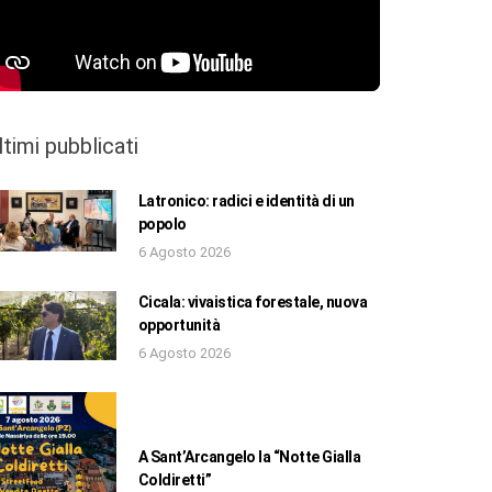
ltimi pubblicati
Latronico: radici e identità di un
popolo
6 Agosto 2026
Cicala: vivaistica forestale, nuova
opportunità
6 Agosto 2026
A Sant’Arcangelo la “Notte Gialla
Coldiretti”