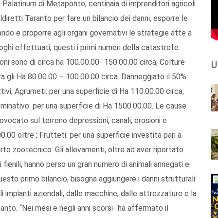
el Palatinum di Metaponto, centinaia di imprenditori agricoli
oldiretti Taranto per fare un bilancio dei danni, esporre le
ndo e proporre agli organi governativi le strategie atte a
uoghi effettuati, questi i primi numeri della catastrofe:
vioni sono di circa ha 100.00.00- 150.00.00 circa; Colture
U
ra gli Ha 80.00.00 – 100.00.00 circa. Danneggiato il 50%
ivi; Agrumeti: per una superficie di Ha 110.00.00 circa;
Seminativo: per una superficie di Ha 1500.00.00. Le cause
ovocato sul terreno depressioni, canali, erosioni e
.00 oltre ; Frutteti: per una superficie investita pari a
rto zootecnico. Gli allevamenti, oltre ad aver riportato
ai fienili, hanno perso un gran numero di animali annegati e
uesto primo bilancio, bisogna aggiungere i danni strutturali
gli impianti aziendali, dalle macchine, dalle attrezzature e la
ianto. “Nei mesi e negli anni scorsi- ha affermato il