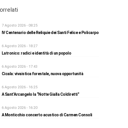
orrelati
7 Agosto 2026 - 08:25
IV Centenario delle Reliquie dei Santi Felice e Policarpo
6 Agosto 2026 - 18:27
Latronico: radici e identità di un popolo
6 Agosto 2026 - 17:43
Cicala: vivaistica forestale, nuova opportunità
6 Agosto 2026 - 16:25
A Sant’Arcangelo la “Notte Gialla Coldiretti”
6 Agosto 2026 - 16:20
A Monticchio concerto acustico di Carmen Consoli